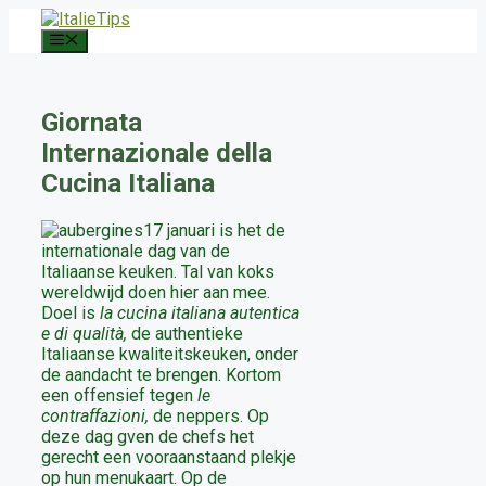
Ga
naar
Menu
de
inhoud
Giornata
Internazionale della
Cucina Italiana
17 januari is het de
internationale dag van de
Italiaanse keuken. Tal van koks
wereldwijd doen hier aan mee.
Doel is
l
a cucina italiana autentica
e di qualità,
de authentieke
Italiaanse kwaliteitskeuken, onder
de aandacht te brengen. Kortom
een offensief tegen
le
contraffazioni,
de neppers. Op
deze dag gven de chefs het
gerecht een vooraanstaand plekje
op hun menukaart. Op de