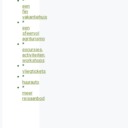
*
een
fijn
vakantiehuis
*
een
sfeervol
agriturismo
*
excursies,
activiteiten,
workshops
*
vliegtickets
*
huurauto
*
meer
reisaanbod