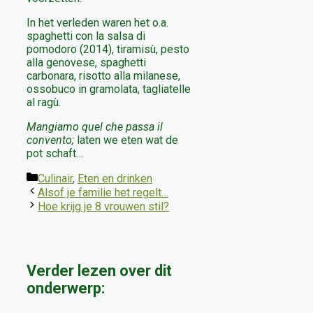
In het verleden waren het o.a.
spaghetti con la salsa di
pomodoro (2014), tiramisù, pesto
alla genovese, spaghetti
carbonara, risotto alla milanese,
ossobuco in gramolata, tagliatelle
al ragù.
Mangiamo quel che passa il
convento;
laten we eten wat de
pot schaft…
Categorieën
Culinair
,
Eten en drinken
Alsof je familie het regelt…
Hoe krijg je 8 vrouwen stil?
Verder lezen over dit
onderwerp: