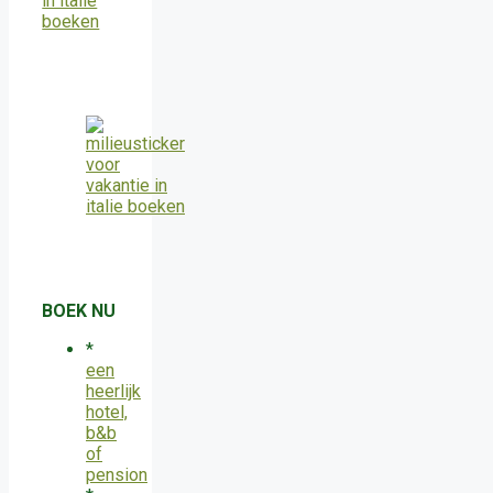
BOEK NU
*
een
heerlijk
hotel,
b&b
of
pension