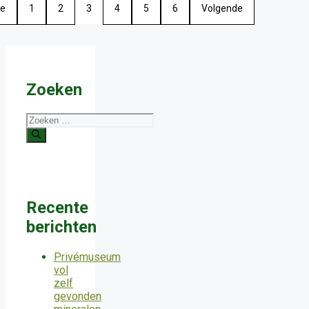
ge
1
2
3
4
5
6
Volgende
Zoeken
Zoek
naar:
Recente
berichten
Privémuseum
vol
zelf
gevonden