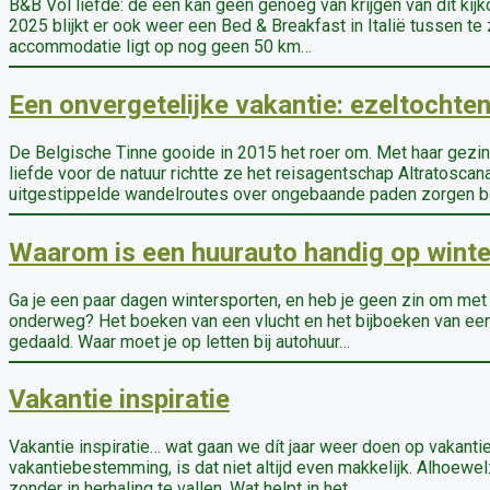
B&B Vol liefde: de een kan geen genoeg van krijgen van dit kijk
2025 blijkt er ook weer een Bed & Breakfast in Italië tussen te
accommodatie ligt op nog geen 50 km…
Een onvergetelijke vakantie: ezeltochte
De Belgische Tinne gooide in 2015 het roer om. Met haar gezin
liefde voor de natuur richtte ze het reisagentschap Altratosca
uitgestippelde wandelroutes over ongebaande paden zorgen bo
Waarom is een huurauto handig op winte
Ga je een paar dagen wintersporten, en heb je geen zin om met 
onderweg? Het boeken van een vlucht en het bijboeken van een h
gedaald. Waar moet je op letten bij autohuur…
Vakantie inspiratie
Vakantie inspiratie… wat gaan we dít jaar weer doen op vakantie
vakantiebestemming, is dat niet altijd even makkelijk. Alhoewel: 
zonder in herhaling te vallen. Wat helpt in het…