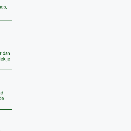
ngs,
r dan
dek je
nd
 de