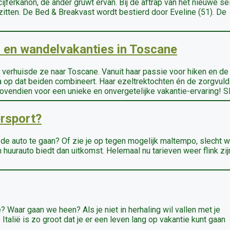
cijferkanon, de ander gruwt ervan. Bij de aftrap van het nieuwe s
 zitten. De Bed & Breakvast wordt bestierd door Eveline (51). De
n en wandelvakanties in Toscane
 verhuisde ze naar Toscane. Vanuit haar passie voor hiken en de
na op dat beiden combineert. Haar ezeltrektochten én de zorgvuld
vendien voor een unieke en onvergetelijke vakantie-ervaring! 
rsport?
de auto te gaan? Of zie je op tegen mogelijk maltempo, slecht w
uurauto biedt dan uitkomst. Helemaal nu tarieven weer flink zij
? Waar gaan we heen? Als je niet in herhaling wil vallen met je
Italië is zo groot dat je er een leven lang op vakantie kunt gaan