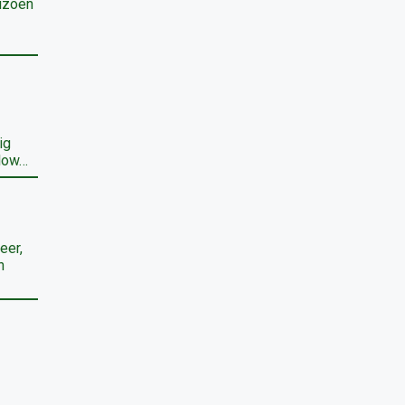
eizoen
ig
Slow…
eer,
n