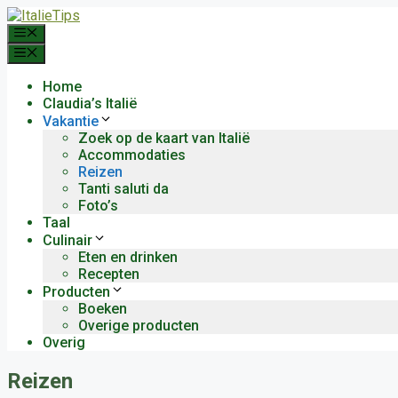
Ga
naar
Menu
de
Menu
inhoud
Home
Claudia’s Italië
Vakantie
Zoek op de kaart van Italië
Accommodaties
Reizen
Tanti saluti da
Foto’s
Taal
Culinair
Eten en drinken
Recepten
Producten
Boeken
Overige producten
Overig
Reizen