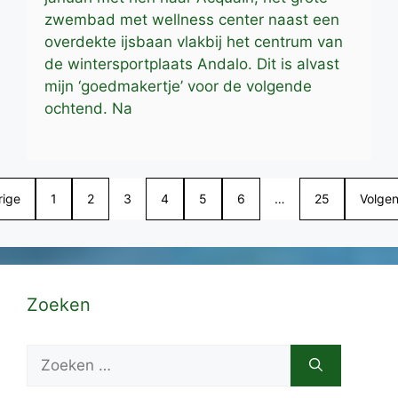
zwembad met wellness center naast een
overdekte ijsbaan vlakbij het centrum van
de wintersportplaats Andalo. Dit is alvast
mijn ‘goedmakertje’ voor de volgende
ochtend. Na
rige
1
2
3
4
5
6
…
25
Volge
Zoeken
Zoek
naar: