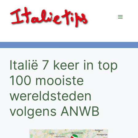
Ga
naar
Menu
de
inhoud
Italië 7 keer in top
100 mooiste
wereldsteden
volgens ANWB