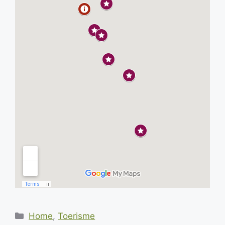
Categorieën
Home
,
Toerisme