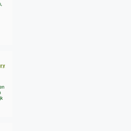
,
ury
 en
n
jk