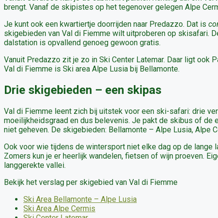
brengt. Vanaf de skipistes op het tegenover gelegen Alpe Cermi
Je kunt ook een kwartiertje doorrijden naar Predazzo. Dat is
co
skigebieden van Val di Fiemme wilt uitproberen op skisafari. De
dalstation is opvallend genoeg gewoon gratis.
Vanuit Predazzo zit je zo in Ski Center Latemar. Daar ligt ook
Val di Fiemme is Ski area Alpe Lusia bij Bellamonte.
Drie skigebieden – een skipas
Val di Fiemme leent zich bij uitstek voor een ski-safari: drie v
moeilijkheidsgraad en dus belevenis. Je pakt de skibus of de e
niet geheven. De skigebieden: Bellamonte – Alpe Lusia, Alpe C
Ook voor wie tijdens de wintersport niet elke dag op de lange l
Zomers kun je er heerlijk wandelen, fietsen of wijn proeven. Eig
langgerekte vallei.
Bekijk het verslag per skigebied van Val di Fiemme
Ski Area Bellamonte – Alpe Lusia
Ski Area Alpe Cermis
Ski Center Latemar