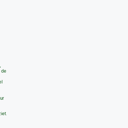
,
n de
el
ur
iet.