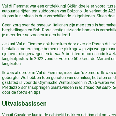
Val di Fiemme: wat een ontdekking! Skiën doe je er vooral tussen 
autouurtje rijden ten zuidoosten van Bolzano. Je verlaat de A22 
skipas kunt skiën in drie verschillende skigebieden. Skiën doe 
Geen zorg over de sneeuw: Italianen zijn meesters in het make
berghellingen en Bob-Ross achtig uitziende bomen in verschill
je meerdere seizoenen in een beleeft.
Je kunt Val di Fiemme ook bereiken door over de Passo di Lavaz
tientallen meters hoge bomen die pluksgewijs zijn weggeraas
rijdt over slingerwegen en
tornanti,
bochten: mooi en indrukwek
langlaufpistes. In 2022 vond er voor de 50e keer de MarciaLo
langlaufen.
Ik was al eerder in Val di Fiemme, maar dan ‘s zomers. Ik was 
gebergte. We hebben toen genoten van de natuur, het eten en de
gaststad is voor de Olymische Winterspelen in 2026 waren we be
Predazzo schansspringen plaatsvinden in
lo stadio del salto. S
door de foto’s en tips.
Uitvalsbasissen
Vanuit Cavalese kun je de cabinelift pakken richting dal om ve