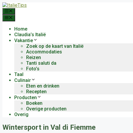
Ga
naar
Menu
de
Menu
inhoud
Home
Claudia’s Italië
Vakantie
Zoek op de kaart van Italië
Accommodaties
Reizen
Tanti saluti da
Foto’s
Taal
Culinair
Eten en drinken
Recepten
Producten
Boeken
Overige producten
Overig
Wintersport in Val di Fiemme