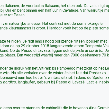
Italianen, de voertaal is Italiaans, het eten ook. De vallei ligt 
bij Ora en bent binnen een half uur in Cavalese. Van waaruit je m
je er tot Pasen.
n van natuurlijke sneeuw. Het contrast met de soms okergele
ende kleurnuances is groot. Hierdoor voelt het op de piste soms
è te rijden. Je rijdt langs hoog oprijzende rotsen, bossen met
d door de op 29 oktober 2018 langsrazende storm Tempesta Vai
kend. Op de Passo di Lavazè, liggen ook de
piste di sci di fondo
nga plaats. Een wedstrijd waarbij meer dan 7000 deelnemers 70 
onder de indruk van het ArtPark bij Pampeago met zicht op het L
 wijn. Na alle verhalen over de winter én het feit dat Predazzo
nieuwd naar hoe het er ’s winters uitziet. Tijdens de Spelen za
ci nordico,
langlaufen, gebeurt bij Passo di Lavazè. Laat je inspir
rvolgens over te stappen de cabinelift die je bovenop Alpe Cermi