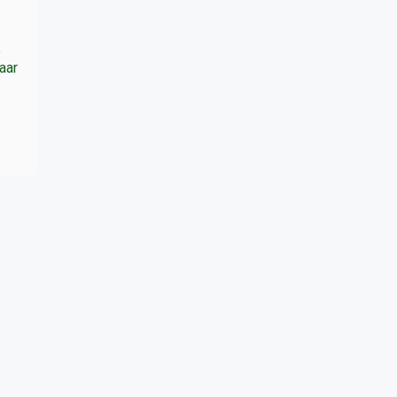
e
aar