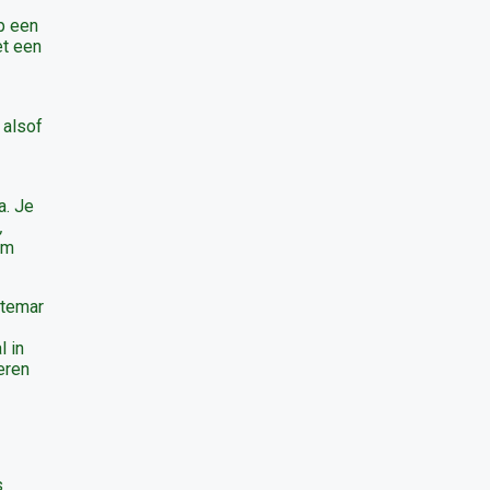
op een
et een
 alsof
a. Je
,
km
atemar
l in
eren
s