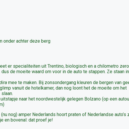
on onder achter deze berg
et er specialiteiten uit Trentino, biologisch en a chilometro zero
 dus de moeite waard om voor in de auto te stappen. Ze staan i
dira
mee te maken. Bij zonsondergang kleuren de bergen van ge
en glimp vanuit de hotelkamer, dan nog loont het de moeite om het
 slaan.
uitstapje naar het noordwestelijk gelegen Bolzano (op een autou
em)
 (nu nog) amper Nederlands hoort praten of Nederlandse auto’s z
 je en bovenal: dat proef je!