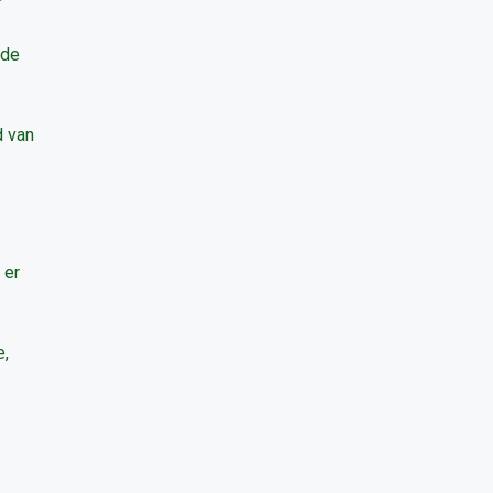
 de
d van
 er
e,