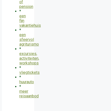
of
pension
*
een
fijn
vakantiehuis
*
een
sfeervol
agriturismo
*
excursies,
activiteiten,
workshops
*
vliegtickets
*
huurauto
*
meer
reisaanbod