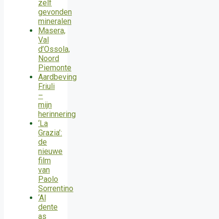
zelf
gevonden
mineralen
Masera,
Val
d’Ossola,
Noord
Piemonte
Aardbeving
Friuli
–
mijn
herinnering
‘La
Grazia’:
de
nieuwe
film
van
Paolo
Sorrentino
‘Al
dente
as