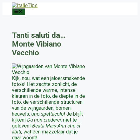
Ga
naar
Menu
de
inhoud
Tanti saluti da…
Monte Vibiano
Vecchio
Kijk, nou, wat een jaloersmakende
foto’s! Het zachte zonlicht, de
verschillende warme, intense
kleuren in de foto, de diepte in de
foto, de verschillende structuren
van de wijngaarden, bomen,
heuvels:
uno spettacolo!
Je blijft
kijken!
Da non crederci,
niet te
geloven!
Beata
Mary-Ann
che ci
abiti,
wat een mazzelaar dat je
daar woont!