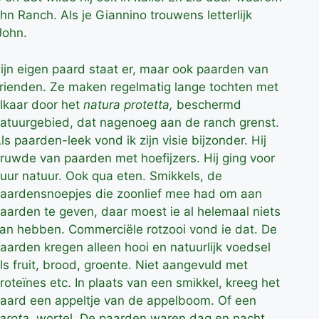
ohn Ranch. Als je Giannino trouwens letterlijk
John.
ijn eigen paard staat er, maar ook paarden van
rienden. Ze maken regelmatig lange tochten met
lkaar door het
natura protetta,
beschermd
atuurgebied, dat nagenoeg aan de ranch grenst.
ls paarden-leek vond ik zijn visie bijzonder. Hij
ruwde van paarden met hoefijzers. Hij ging voor
uur natuur. Ook qua eten. Smikkels, de
aardensnoepjes die zoonlief mee had om aan
aarden te geven, daar moest ie al helemaal niets
an hebben. Commerciële rotzooi vond ie dat. De
aarden kregen alleen hooi en natuurlijk voedsel
ls fruit, brood, groente. Niet aangevuld met
roteïnes etc. In plaats van een smikkel, kreeg het
aard een appeltje van de appelboom. Of een
arota,
wortel. De paarden waren dag en nacht