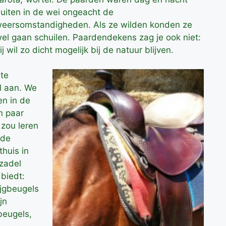
uiten in de wei ongeacht de
eersomstandigheden. Als ze wilden konden ze
el gaan schuilen. Paardendekens zag je ook niet:
ij wil zo dicht mogelijk bij de natuur blijven.
 te
l aan. We
en in de
n paar
 zou leren
 de
thuis in
zadel
biedt:
ijgbeugels
jn
gbeugels,