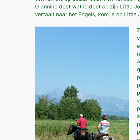
Giannino doet wat ie doet op zijn Little J
vertaalt naar het Engels, kom je op Little 
Z
v
e
n
A
g
p
p
p
v
p
a
p
p
c