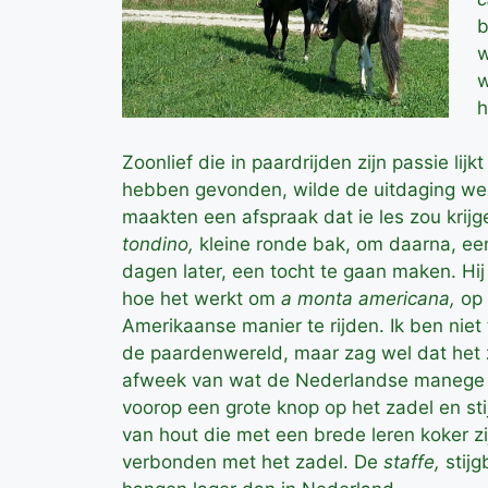
b
w
w
h
Zoonlief die in paardrijden zijn passie lijkt
hebben gevonden, wilde de uitdaging we
maakten een afspraak dat ie les zou krijg
tondino,
kleine ronde bak, om daarna, ee
dagen later, een tocht te gaan maken. Hij
hoe het werkt om
a monta americana,
op
Amerikaanse manier te rijden. Ik ben niet 
de paardenwereld, maar zag wel dat het 
afweek van wat de Nederlandse manege 
voorop een grote knop op het zadel en st
van hout die met een brede leren koker zi
verbonden met het zadel. De
staffe,
stij