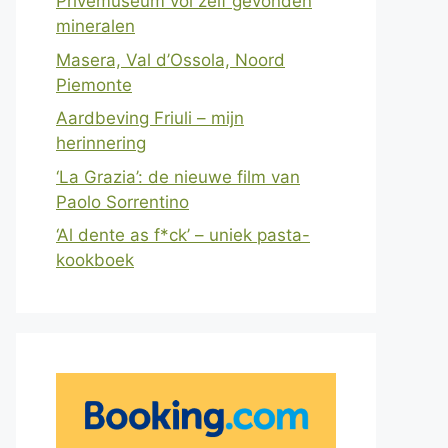
Privémuseum vol zelf gevonden
mineralen
Masera, Val d’Ossola, Noord
Piemonte
Aardbeving Friuli – mijn
herinnering
‘La Grazia’: de nieuwe film van
Paolo Sorrentino
‘Al dente as f*ck’ – uniek pasta-
kookboek