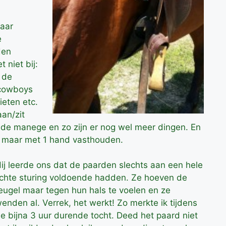
maar
e
den
 niet bij:
 de
 cowboys
ieten etc.
aan/zit
 op de manege en zo zijn er nog wel meer dingen. En
s maar met 1 hand vasthouden.
ij leerde ons dat de paarden slechts aan een hele
ichte sturing voldoende hadden. Ze hoeven de
eugel maar tegen hun hals te voelen en ze
enden al. Verrek, het werkt! Zo merkte ik tijdens
e bijna 3 uur durende tocht. Deed het paard niet