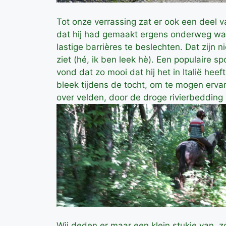
Tot onze verrassing zat er ook een deel v
dat hij had gemaakt ergens onderweg waa
lastige barrières te beslechten. Dat zijn n
ziet (hé, ik ben leek hè). Een populaire sp
vond dat zo mooi dat hij het in Italië hee
bleek tijdens de tocht, om te mogen erva
over velden, door de droge rivierbeddin
Wij deden er maar een klein stukje van, 