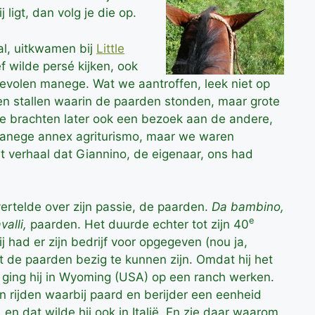
 ligt, dan volg je die op.
al, uitkwamen bij
Little
ef wilde persé kijken, ook
evolen manege. Wat we aantroffen, leek niet op
n stallen waarin de paarden stonden, maar grote
We brachten later ook een bezoek aan de andere,
 manege annex agriturismo, maar we waren
t verhaal dat Giannino, de eigenaar, ons had
ertelde over zijn passie, de paarden.
Da bambino,
e
valli,
paarden. Het duurde echter tot zijn 40
Hij had er zijn bedrijf voor opgegeven (nou ja,
t de paarden bezig te kunnen zijn. Omdat hij het
 ging hij in Wyoming (USA) op een ranch werken.
n rijden waarbij paard en berijder een eenheid
en dat wilde hij ook in Italië. En zie daar waarom