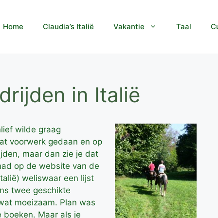
Home
Claudia’s Italië
Vakantie
Taal
Cu
ijden in Italië
lief wilde graag
wat voorwerk gedaan en op
jden, maar dan zie je dat
 had op de website van de
talië) weliswaar een lijst
ns twee geschikte
p wat moeizaam. Plan was
e boeken. Maar als je