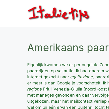
Ga
naar
de
inhoud
Amerikaans paardr
Eigenlijk kwamen we er per ongeluk. Zoon
paardrijden op vakantie. Ik had daarom 
internet gezocht naar
equitazione,
paardri
er meer is dan Google je voorschotelt. Ik
regione
Friuli Venezia-Giulia (noord-oost I
met maneges gevonden en daar vervolge
uitgekozen, maar het mailcontact verlie
wel om bij één ervan een buitenrij tocht t