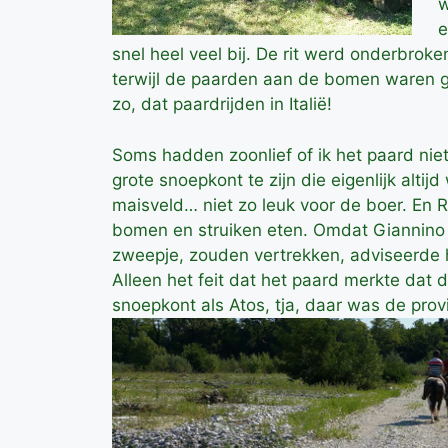
w
e
snel heel veel bij. De rit werd onderbroke
terwijl de paarden aan de bomen waren ge
zo, dat paardrijden in Italië!
Soms hadden zoonlief of ik het paard niet o
grote snoepkont te zijn die eigenlijk alti
maisveld… niet zo leuk voor de boer. En R
bomen en struiken eten. Omdat Giannin
zweepje, zouden vertrekken, adviseerde h
Alleen het feit dat het paard merkte dat 
snoepkont als Atos, tja, daar was de prov