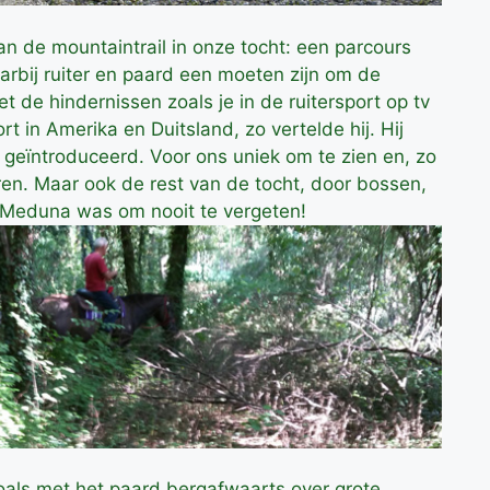
an de mountaintrail in onze tocht: een parcours
rbij ruiter en paard een moeten zijn om de
iet de hindernissen zoals je in de ruitersport op tv
ort in Amerika en Duitsland, zo vertelde hij. Hij
ft geïntroduceerd. Voor ons uniek om te zien en, zo
ren. Maar ook de rest van de tocht, door bossen,
g Meduna was om nooit te vergeten!
zoals met het paard bergafwaarts over grote