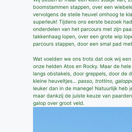
boomstammen stappen, over een wiebelen
vervolgens de steile heuvel omhoog te k
superleuk! Tijdens ons eerste bezoek ha
onderdelen van het parcours met zijn pa
takkenhaag lopen, over een grote wip lop
parcours stappen, door een smal pad me
Wat voelden we ons trots dat ook wij ee
onze helden Atos en Rocky. Maar de hele
langs obstakels, door greppels, door de 
kleine heuveltjes…
passo, trottino, galopp
leuker dan in de manege! Natuurlijk heb j
maar dankzij de juiste keuze van paarden
galop over groot veld.