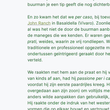
buurman je een tip geeft die nog dichterbij
En zo kwam het dat we
per caso,
bij toev
John Ranch
in Basaldella (Vivaro). Zoonli
al was het niet de door de buurman aanb
de maneges die we kenden. Er waren gee
prati,
weides, waarin ze vrij rondliepen. 
traditionele en professioneel opgezette
ondertussen geïntrigeerd geraakt door he
verteld.
We raakten met hem aan de praat en hij v
van kinds af aan, had hij
passione per i ca
voordat hij zijn eerste paardrijles kreeg. 
overgedaan aan zijn zoon) om voltijds me
anders wilde aanpakken dan gebruikelijk,
Hij raakte onder de indruk van het wester
vormen die op elkaar bouwt en vertrouwt, 