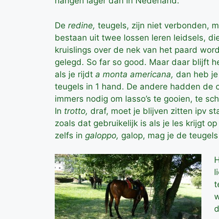
hangen lager dan in Nederland.
De
redine,
teugels, zijn niet verbonden, 
bestaan uit twee lossen leren leidsels, di
kruislings over de nek van het paard wor
gelegd. So far so good. Maar daar blijft het
als je rijdt
a monta americana,
dan heb je
teugels in 1 hand. De andere hadden de
immers nodig om lasso’s te gooien, te sch
In
trotto,
draf, moet je blijven zitten ipv st
zoals dat gebruikelijk is als je les krijgt
zelfs in
galoppo,
galop, mag je de teugel
H
l
t
w
d