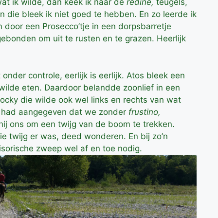
at ik wilde, dan keek ik naar de
redine,
teugels,
n die bleek ik niet goed te hebben. En zo leerde ik
n door een Prosecco’tje in een dorpsbarretje
bonden om uit te rusten en te grazen. Heerlijk
nder controle, eerlijk is eerlijk. Atos bleek een
jd wilde eten. Daardoor belandde zoonlief in een
ocky die wilde ook wel links en rechts van wat
o had aangegeven dat we zonder
frustino,
ij ons om een twijg van de boom te trekken.
die twijg er was, deed wonderen. En bij zo’n
isorische zweep wel af en toe nodig.