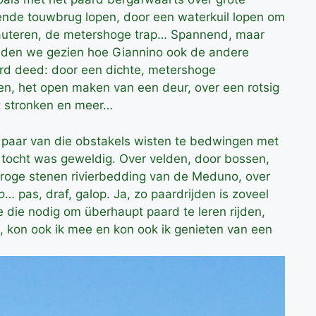
de touwbrug lopen, door een waterkuil lopen om
lauteren, de metershoge trap… Spannend, maar
dden we gezien hoe Giannino ook de andere
ard deed: door een dichte, metershoge
en, het open maken van een deur, over een rotsig
t stronken en meer…
n paar van die obstakels wisten te bedwingen met
 tocht was geweldig. Over velden, door bossen,
droge stenen rivierbedding van de Meduno, over
o
… pas, draf, galop. Ja, zo paardrijden is zoveel
e die nodig om überhaupt paard te leren rijden,
, kon ook ik mee en kon ook ik genieten van een