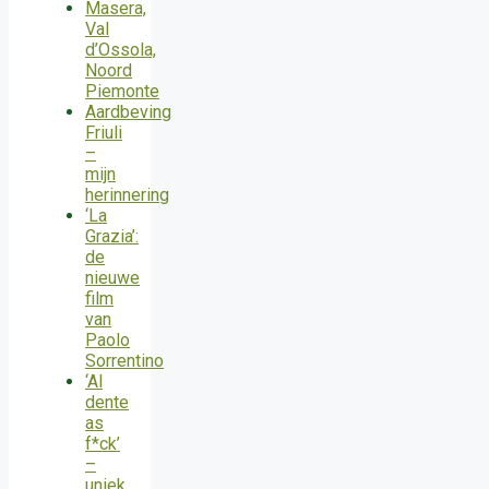
Masera,
Val
d’Ossola,
Noord
Piemonte
Aardbeving
Friuli
–
mijn
herinnering
‘La
Grazia’:
de
nieuwe
film
van
Paolo
Sorrentino
‘Al
dente
as
f*ck’
–
uniek