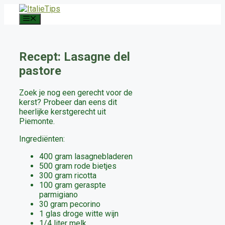
Ga
naar
Menu
de
inhoud
Recept: Lasagne del
pastore
Zoek je nog een gerecht voor de
kerst? Probeer dan eens dit
heerlijke kerstgerecht uit
Piemonte.
Ingrediënten:
400 gram lasagnebladeren
500 gram rode bietjes
300 gram ricotta
100 gram geraspte
parmigiano
30 gram pecorino
1 glas droge witte wijn
1/4 liter melk