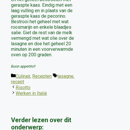
geraspte kaas. Eindig met een
laag vulling en in plaats van de
geraspte kaas de pecorino.
Bestrooi het geheel met wat
roosmarijn en enkele blaadjes
salie. Giet de rest van de melk
vermengd met wat olie over de
lasagne en doe het geheel 20
minuten in een voorverwarmde
oven op 200 graden.
Buon appetito!!
Categorieën
Tags
Culinair
,
Recepten
lasagne
,
recept
Risotto
Werken in Italië
Verder lezen over dit
onderwerp: