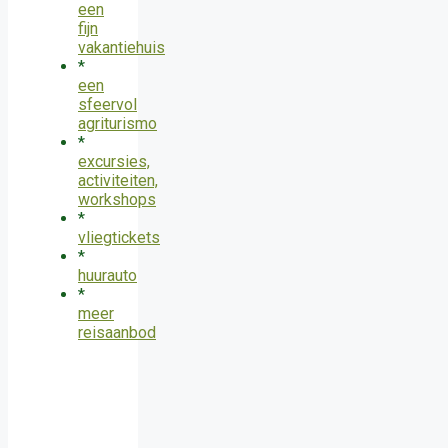
een
fijn
vakantiehuis
*
een
sfeervol
agriturismo
*
excursies,
activiteiten,
workshops
*
vliegtickets
*
huurauto
*
meer
reisaanbod