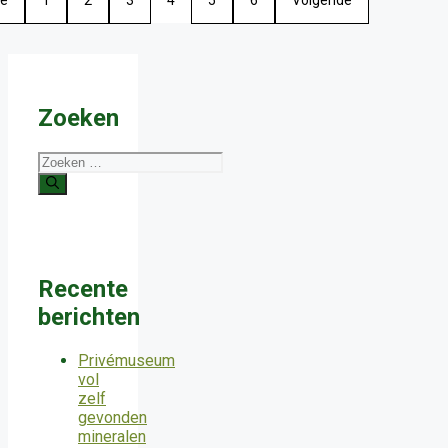
Zoeken
Zoek
naar:
Recente
berichten
Privémuseum
vol
zelf
gevonden
mineralen