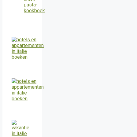
pasta-
kookboek