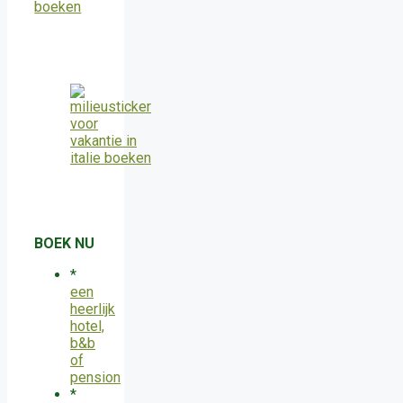
BOEK NU
*
een
heerlijk
hotel,
b&b
of
pension
*