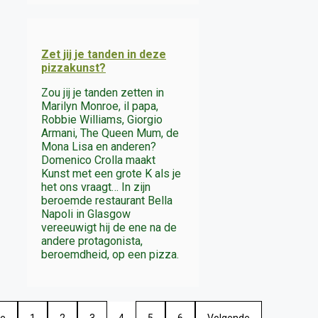
Zet jij je tanden in deze
pizzakunst?
Zou jij je tanden zetten in
Marilyn Monroe, il papa,
Robbie Williams, Giorgio
Armani, The Queen Mum, de
Mona Lisa en anderen?
Domenico Crolla maakt
Kunst met een grote K als je
het ons vraagt… In zijn
beroemde restaurant Bella
Napoli in Glasgow
vereeuwigt hij de ene na de
andere protagonista,
beroemdheid, op een pizza.
ge
1
2
3
4
5
6
Volgende