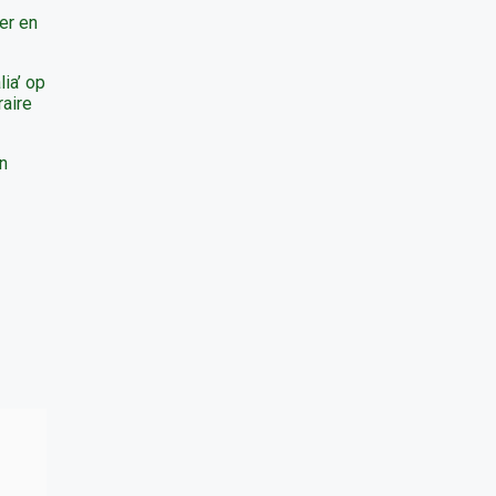
er en
lia’ op
raire
n