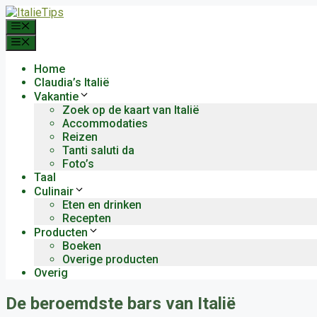
Ga
naar
Menu
de
Menu
inhoud
Home
Claudia’s Italië
Vakantie
Zoek op de kaart van Italië
Accommodaties
Reizen
Tanti saluti da
Foto’s
Taal
Culinair
Eten en drinken
Recepten
Producten
Boeken
Overige producten
Overig
De beroemdste bars van Italië