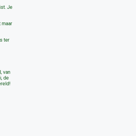
ist. Je
t maar
s ter
, van
i, de
ereld!