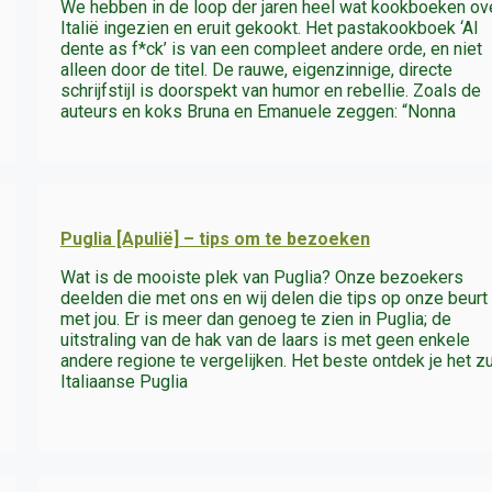
We hebben in de loop der jaren heel wat kookboeken ov
Italië ingezien en eruit gekookt. Het pastakookboek ‘Al
dente as f*ck’ is van een compleet andere orde, en niet
alleen door de titel. De rauwe, eigenzinnige, directe
schrijfstijl is doorspekt van humor en rebellie. Zoals de
auteurs en koks Bruna en Emanuele zeggen: “Nonna
Puglia [Apulië] – tips om te bezoeken
Wat is de mooiste plek van Puglia? Onze bezoekers
deelden die met ons en wij delen die tips op onze beurt
met jou. Er is meer dan genoeg te zien in Puglia; de
uitstraling van de hak van de laars is met geen enkele
andere regione te vergelijken. Het beste ontdek je het z
Italiaanse Puglia