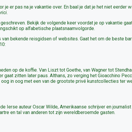
je er pas na je vakantie over. En baal je dat je het niet eerder w
rici.
 geschreven. Bekijk de volgende keer voordat je op vakantie gaa
rangschikt op alfabetische plaatsnaamvolgorde.
jes van bekende reisgidsen of websites. Gaat het om de beste bar
10:
den op de koffie. Van Liszt tot Goethe, van Wagner tot Stendhal
er gaat zitten later paus. Althans, zo verging het Gioacchino Pecc
aat oog in oog met een van de grootste privé kunstcollecties ter w
de Ierse auteur Oscar Wilde, Amerikaanse schrijver en journalist
artre en tal van anderen tot zijn wereldberoemde gasten.