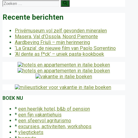
Zoek
naar:
Recente berichten
Privémuseum vol zelf gevonden mineralen
Masera, Val d’Ossola, Noord Piemonte
Aardbeving Friuli – mijn herinnering
‘La Grazia’: de nieuwe film van Paolo Sorrentino
‘Al dente as f*ck’ – uniek pasta-kookboek
BOEK NU
*
een heerlijk hotel, b&b of pension
*
een fijn vakantiehuis
*
een sfeervol agriturismo
*
excursies, activiteiten, workshops
*
vliegtickets