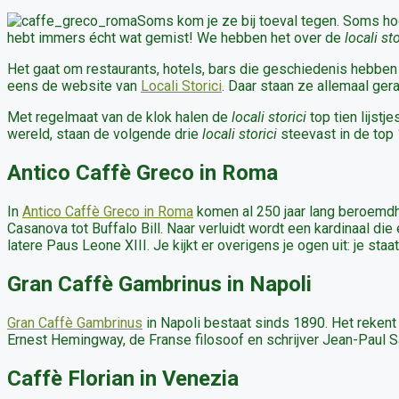
Soms kom je ze bij toeval tegen. Soms hoor 
hebt immers écht wat gemist! We hebben het over de
locali sto
Het gaat om restaurants, hotels, bars die geschiedenis hebben
eens de website van
Locali Storici
. Daar staan ze allemaal ge
Met regelmaat van de klok halen de
locali storici
top tien lijst
wereld, staan de volgende drie
locali storici
steevast in de top 
Antico Caffè Greco in Roma
In
Antico Caffè Greco in Roma
komen al 250 jaar lang beroemdhe
Casanova tot Buffalo Bill. Naar verluidt wordt een kardinaal die 
latere Paus Leone XIII. Je kijkt er overigens je ogen uit: je st
Gran Caffè Gambrinus in Napoli
Gran Caffè Gambrinus
in Napoli bestaat sinds 1890. Het rekent 
Ernest Hemingway, de Franse filosoof en schrijver Jean-Paul S
Caffè Florian in Venezia