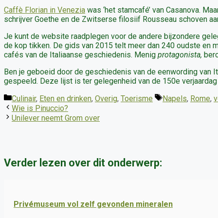
Caffè Florian in Venezia
was ‘het stamcafé’ van Casanova. Maa
schrijver Goethe en de Zwitserse filosiif Rousseau schoven aan
Je kunt de website raadplegen voor de andere bijzondere gelegenh
de kop tikken. De gids van 2015 telt meer dan 240 oudste en m
cafés van de Italiaanse geschiedenis. Menig
protagonista,
bero
Ben je geboeid door de geschiedenis van de eenwording van Ital
gespeeld. Deze lijst is ter gelegenheid van de 150e verjaardag 
Categorieën
Tags
Culinair
,
Eten en drinken
,
Overig
,
Toerisme
Napels
,
Rome
,
v
Wie is Pinuccio?
Unilever neemt Grom over
Verder lezen over dit onderwerp:
Privémuseum vol zelf gevonden mineralen