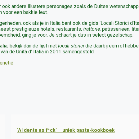
r ook andere illustere personages zoals de Duitse wetenschapp
 voor een bakkie leut.
eden, ook als je in Italia bent ook de gids ‘Locali Storici d’Ita
eest prestigieuze hotels, restaurants,
trattorie,
patisserieën, lite
emdheid, ging je voor. Je schaart je dus in select gezelschap.
ia, bekijk dan de lijst met
locali storici
die daarbij een rol hebbe
van de Unità d’ Italia in 2011 samengesteld.
enetië
‘Al dente as f*ck’ – uniek pasta-kookboek