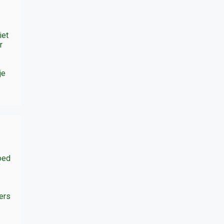
iet
r
je
goed
f
kers