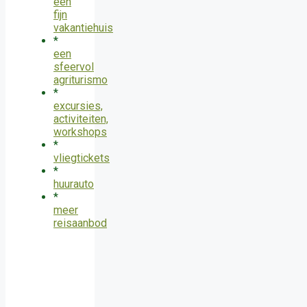
een
fijn
vakantiehuis
*
een
sfeervol
agriturismo
*
excursies,
activiteiten,
workshops
*
vliegtickets
*
huurauto
*
meer
reisaanbod