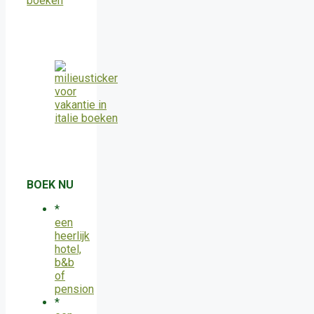
BOEK NU
*
een
heerlijk
hotel,
b&b
of
pension
*