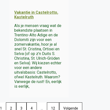
Vakantie in Castelrotto,
Kastelruth
Als je mensen vraag wat de
bekendste plaatsen in
Trentino-Alto Adige en de
Dolomiti zijn voor een
zomervakantie, hoor je al
snel St. Cristina, Ortisei en
Selva (of op z’n Duits S.
Christina, St. Ulrich-Gröden
en Selva). Wij kiezen echter
voor een andere
uitvalsbasis: Castelrotto,
ofwel Kastelruth. Waarom?
Vanwege de rust! En, eerlijk
is eerlijk,
1
2
3
4
…
12
Volgende