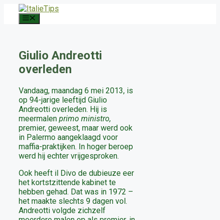
Ga
naar
Menu
de
inhoud
Giulio Andreotti
overleden
Vandaag, maandag 6 mei 2013, is
op 94-jarige leeftijd Giulio
Andreotti overleden. Hij is
meermalen
primo ministro,
premier,
geweest, maar werd ook
in Palermo aangeklaagd voor
maffia-praktijken. In hoger beroep
werd hij echter vrijgesproken.
Ook heeft il Divo de dubieuze eer
het kortstzittende kabinet te
hebben gehad. Dat was in 1972 –
het maakte slechts 9 dagen vol.
Andreotti volgde zichzelf
meerdere malen op als premier, in