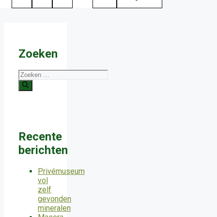
Zoeken
Zoek
naar:
Recente
berichten
Privémuseum
vol
zelf
gevonden
mineralen