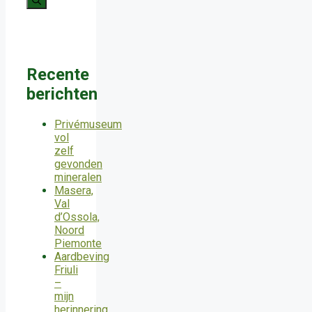
Recente
berichten
Privémuseum
vol
zelf
gevonden
mineralen
Masera,
Val
d’Ossola,
Noord
Piemonte
Aardbeving
Friuli
–
mijn
herinnering