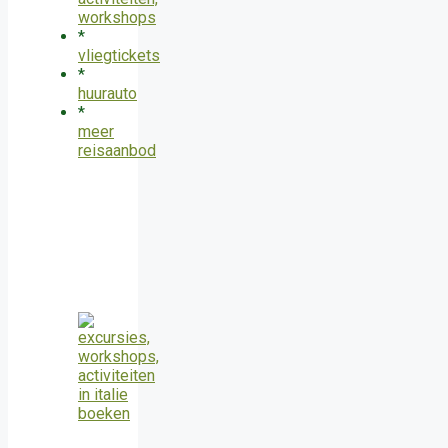
workshops
*
vliegtickets
*
huurauto
*
meer
reisaanbod