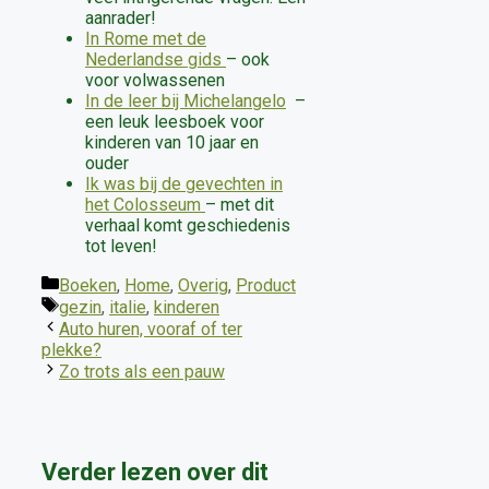
aanrader!
In Rome met de
Nederlandse gids
– ook
voor volwassenen
In de leer bij Michelangelo
–
een leuk leesboek voor
kinderen van 10 jaar en
ouder
Ik was bij de gevechten in
het Colosseum
– met dit
verhaal komt geschiedenis
tot leven!
Categorieën
Boeken
,
Home
,
Overig
,
Product
Tags
gezin
,
italie
,
kinderen
Auto huren, vooraf of ter
plekke?
Zo trots als een pauw
Verder lezen over dit