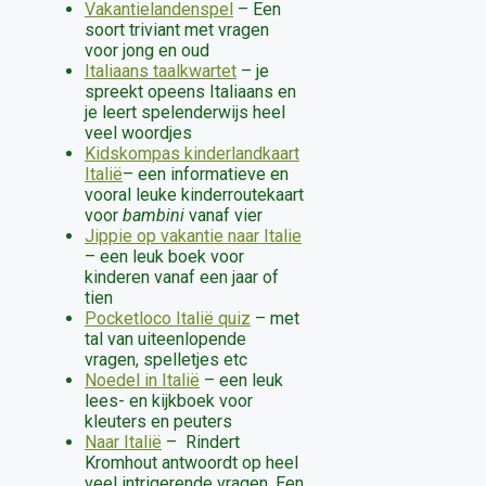
Vakantielandenspel
– Een
soort triviant met vragen
voor jong en oud
Italiaans taalkwartet
– je
spreekt opeens Italiaans en
je leert spelenderwijs heel
veel woordjes
Kidskompas kinderlandkaart
Italië
– een informatieve en
vooral leuke kinderroutekaart
voor
bambini
vanaf vier
Jippie op vakantie naar Italie
– een leuk boek voor
kinderen vanaf een jaar of
tien
Pocketloco Italië quiz
– met
tal van uiteenlopende
vragen, spelletjes etc
Noedel in Italië
– een leuk
lees- en kijkboek voor
kleuters en peuters
Naar Italië
– Rindert
Kromhout antwoordt op heel
veel intrigerende vragen. Een