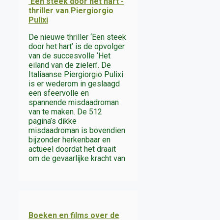
‘Een steek door het hart’-
thriller van Piergiorgio
Pulixi
De nieuwe thriller ‘Een steek
door het hart’ is de opvolger
van de succesvolle ‘Het
eiland van de zielen’. De
Italiaanse Piergiorgio Pulixi
is er wederom in geslaagd
een sfeervolle en
spannende misdaadroman
van te maken. De 512
pagina’s dikke
misdaadroman is bovendien
bijzonder herkenbaar en
actueel doordat het draait
om de gevaarlijke kracht van
Boeken en films over de