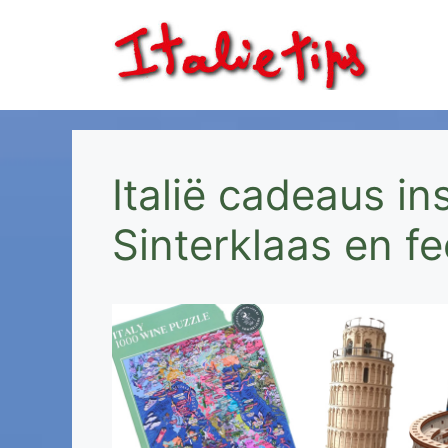
Ga
naar
de
inhoud
Italië cadeaus in
Sinterklaas en f