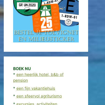
BOEK NU
*
een heerlijk hotel, b&b of
pension
*
een fijn vakantiehuis
*
een sfeervol agriturismo
*
excursies, activiteiten,