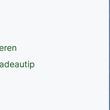
deren
cadeautip