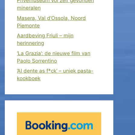
Privémuseum vol zelf gevonden
mineralen
Masera, Val d’Ossola, Noord
Piemonte
Aardbeving Friuli – mijn
herinnering
‘La Grazia’: de nieuwe film van
Paolo Sorrentino
‘Al dente as f*ck’ – uniek pasta-
kookboek