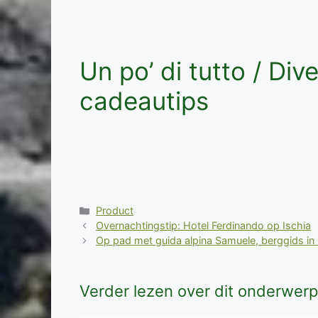
Un po’ di tutto / Div
cadeautips
Categorieën
Product
Overnachtingstip: Hotel Ferdinando op Ischia
Op pad met guida alpina Samuele, berggids in
Verder lezen over dit onderwerp