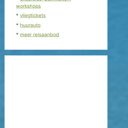
workshops
*
vliegtickets
*
huurauto
*
meer reisaanbod