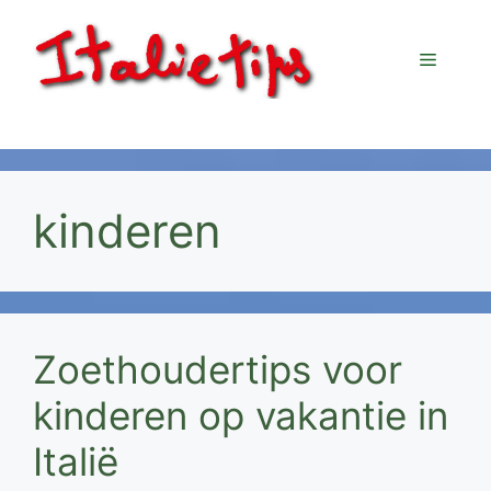
Ga
naar
Menu
de
inhoud
kinderen
Zoethoudertips voor
kinderen op vakantie in
Italië