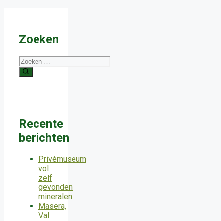
Zoeken
Zoek
naar:
Recente
berichten
Privémuseum
vol
zelf
gevonden
mineralen
Masera,
Val