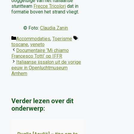
ooggetuige van het Italiaanse
stuntteam
Frecce Tricolori
dat in
formatie boven het strand vliegt.
© Foto:
Claudia Zanin
Categorieën
Tags
Accommodaties
,
Toerisme
toscane
,
veneto
Documentaire ‘Mi chiamo
Francesco Totti’ op IFFR
Italiaanse ijssalon uit de vorige
eeuw in Openluchtmuseum
Arnhem
Verder lezen over dit
onderwerp: