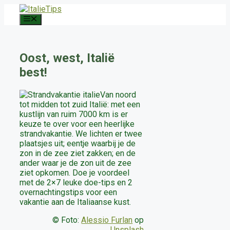
Ga
naar
Menu
de
inhoud
Oost, west, Italië
best!
Van noord
tot midden tot zuid Italië: met een
kustlijn van ruim 7000 km is er
keuze te over voor een heerlijke
strandvakantie. We lichten er twee
plaatsjes uit; eentje waarbij je de
zon in de zee ziet zakken; en de
ander waar je de zon uit de zee
ziet opkomen. Doe je voordeel
met de 2×7 leuke doe-tips en 2
overnachtingstips voor een
vakantie aan de Italiaanse kust.
© Foto:
Alessio Furlan
op
Unsplash