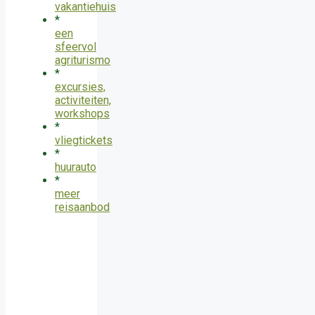
vakantiehuis
*
een
sfeervol
agriturismo
*
excursies,
activiteiten,
workshops
*
vliegtickets
*
huurauto
*
meer
reisaanbod