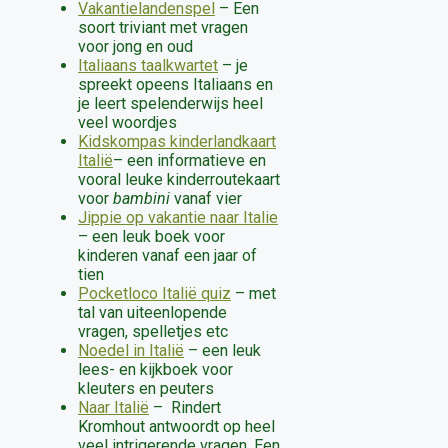
Vakantielandenspel
– Een
soort triviant met vragen
voor jong en oud
Italiaans taalkwartet
– je
spreekt opeens Italiaans en
je leert spelenderwijs heel
veel woordjes
Kidskompas kinderlandkaart
Italië
– een informatieve en
vooral leuke kinderroutekaart
voor
bambini
vanaf vier
Jippie op vakantie naar Italie
– een leuk boek voor
kinderen vanaf een jaar of
tien
Pocketloco Italië quiz
– met
tal van uiteenlopende
vragen, spelletjes etc
Noedel in Italië
– een leuk
lees- en kijkboek voor
kleuters en peuters
Naar Italië
– Rindert
Kromhout antwoordt op heel
veel intrigerende vragen. Een