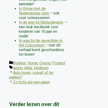
aanrader!
In Rome met de
Nederlandse gids
– ook
voor volwassenen
In de leer bij Michelangelo
–
een leuk leesboek voor
kinderen van 10 jaar en
ouder
Ik was bij de gevechten in
het Colosseum
– met dit
verhaal komt geschiedenis
tot leven!
Categorieën
Boeken
,
Home
,
Overig
,
Product
Tags
gezin
,
italie
,
kinderen
Auto huren, vooraf of ter
plekke?
Zo trots als een pauw
Verder lezen over dit