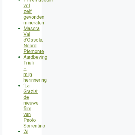
vol
zelf
gevonden
mineralen
Masera,
Val
d’Ossola,
Noord
Piemonte
Aardbeving
Friuli
–
mijn
herinnering
‘La
Grazia’:
de
nieuwe
film
van
Paolo
Sorrentino
‘Al