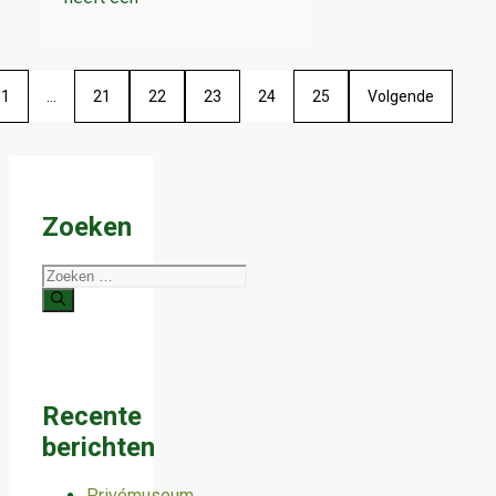
1
…
21
22
23
24
25
Volgende
Zoeken
Zoek
naar:
Recente
berichten
Privémuseum