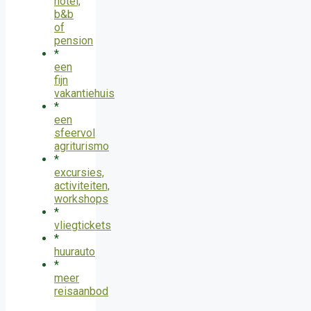
hotel,
b&b
of
pension
*
een
fijn
vakantiehuis
*
een
sfeervol
agriturismo
*
excursies,
activiteiten,
workshops
*
vliegtickets
*
huurauto
*
meer
reisaanbod