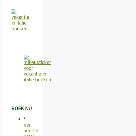
BOEK NU
*
een
heerlijk