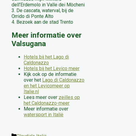
dell’Erdemolo in Valle dei Mòcheni
3. De
cascata
, waterval, bij de
Orrido di Ponte Alto
4. Bezoek aan de stad Trento
Meer informatie over
Valsugana
Hotels bij het Lago di
Caldonazzo
Hotels bij het Levico meer
Kijk ook op de informatie
over het
Lago di Caldonazzo
en het Levicomeer op
Italie.nl
Lees meer over
zeilles op
het Caldonazzo-meer
Meer informatie over
watersport in Italië
Categorieën