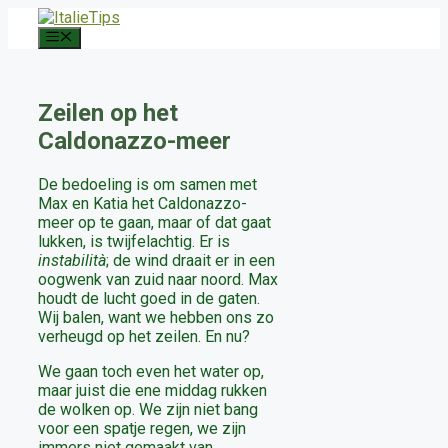
Ga
naar
Menu
de
inhoud
Zeilen op het
Caldonazzo-meer
De bedoeling is om samen met
Max en Katia het Caldonazzo-
meer op te gaan, maar of dat gaat
lukken, is twijfelachtig. Er is
instabilità
; de wind draait er in een
oogwenk van zuid naar noord. Max
houdt de lucht goed in de gaten.
Wij balen, want we hebben ons zo
verheugd op het zeilen. En nu?
We gaan toch even het water op,
maar juist die ene middag rukken
de wolken op. We zijn niet bang
voor een spatje regen, we zijn
immers niet gemaakt van