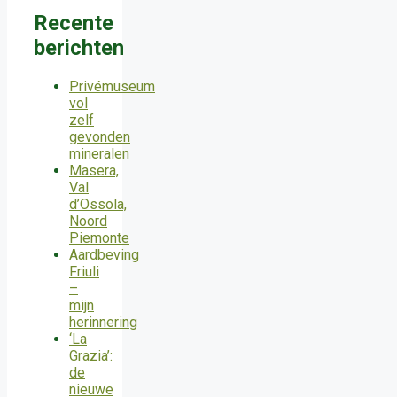
Recente
berichten
Privémuseum
vol
zelf
gevonden
mineralen
Masera,
Val
d’Ossola,
Noord
Piemonte
Aardbeving
Friuli
–
mijn
herinnering
‘La
Grazia’:
de
nieuwe