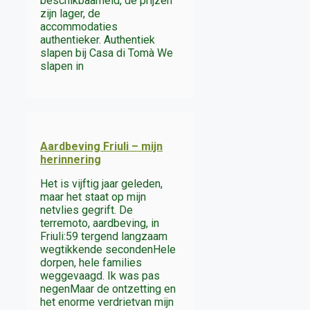
beschikbaarheid, de prijzen
zijn lager, de
accommodaties
authentieker. Authentiek
slapen bij Casa di Tomà We
slapen in
Aardbeving Friuli – mijn
herinnering
Het is vijftig jaar geleden,
maar het staat op mijn
netvlies gegrift. De
terremoto, aardbeving, in
Friuli:59 tergend langzaam
wegtikkende secondenHele
dorpen, hele families
weggevaagd. Ik was pas
negenMaar de ontzetting en
het enorme verdrietvan mijn