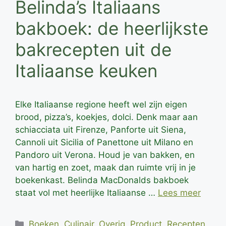
Belinda’s Italiaans
bakboek: de heerlijkste
bakrecepten uit de
Italiaanse keuken
Elke Italiaanse regione heeft wel zijn eigen
brood, pizza’s, koekjes, dolci. Denk maar aan
schiacciata uit Firenze, Panforte uit Siena,
Cannoli uit Sicilia of Panettone uit Milano en
Pandoro uit Verona. Houd je van bakken, en
van hartig en zoet, maak dan ruimte vrij in je
boekenkast. Belinda MacDonalds bakboek
staat vol met heerlijke Italiaanse …
Lees meer
Categorieën
Boeken
,
Culinair
,
Overig
,
Product
,
Recepten