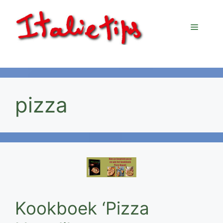
Ga
naar
Menu
de
inhoud
pizza
Kookboek ‘Pizza