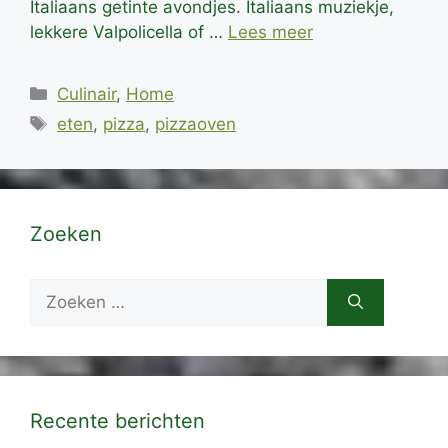
Italiaans getinte avondjes. Italiaans muziekje,
lekkere Valpolicella of …
Lees meer
Categorieën
Culinair
,
Home
Tags
eten
,
pizza
,
pizzaoven
Zoeken
Zoek
naar:
Recente berichten