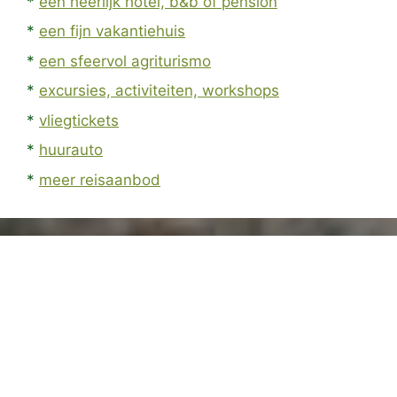
*
een heerlijk hotel, b&b of pension
*
een fijn vakantiehuis
*
een sfeervol agriturismo
*
excursies, activiteiten, workshops
*
vliegtickets
*
huurauto
*
meer reisaanbod