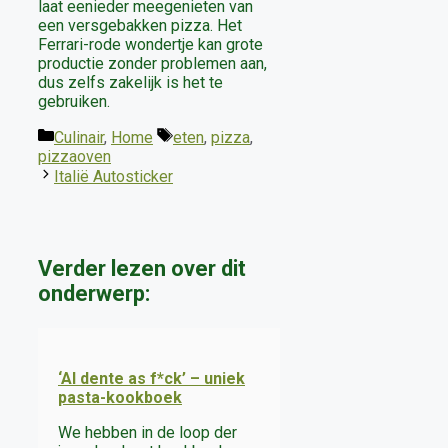
laat eenieder meegenieten van
een versgebakken pizza. Het
Ferrari-rode wondertje kan grote
productie zonder problemen aan,
dus zelfs zakelijk is het te
gebruiken.
Categorieën
Tags
Culinair
,
Home
eten
,
pizza
,
pizzaoven
Italië Autosticker
Verder lezen over dit
onderwerp:
‘Al dente as f*ck’ – uniek
pasta-kookboek
We hebben in de loop der