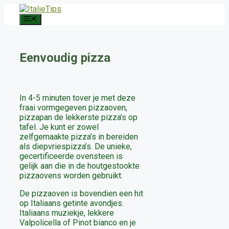
Ga
naar
Menu
de
inhoud
Eenvoudig pizza
In 4-5 minuten tover je met deze
fraai vormgegeven pizzaoven,
pizzapan de lekkerste pizza’s op
tafel. Je kunt er zowel
zelfgemaakte pizza’s in bereiden
als diepvriespizza’s. De unieke,
gecertificeerde ovensteen is
gelijk aan die in de houtgestookte
pizzaovens worden gebruikt.
De pizzaoven is bovendien een hit
op Italiaans getinte avondjes.
Italiaans muziekje, lekkere
Valpolicella of Pinot bianco en je