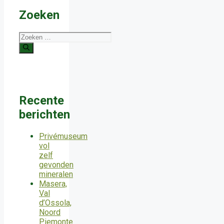
Zoeken
Zoek
naar:
Recente
berichten
Privémuseum
vol
zelf
gevonden
mineralen
Masera,
Val
d’Ossola,
Noord
Piemonte