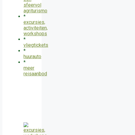
sfeervol
agriturismo
*
excursies,
activiteiten,
workshops
*
vliegtickets
*
huurauto
*
meer
reisaanbod