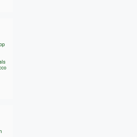
 op
als
ecco
m