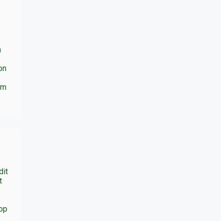
n
on
em
dit
t
 op