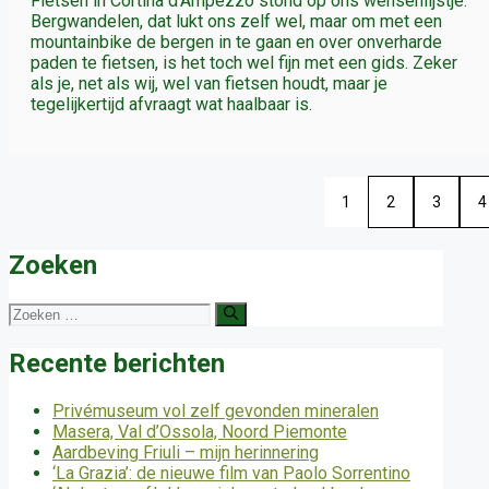
Fietsen in Cortina d’Ampezzo stond op ons wensenlijstje.
Bergwandelen, dat lukt ons zelf wel, maar om met een
mountainbike de bergen in te gaan en over onverharde
paden te fietsen, is het toch wel fijn met een gids. Zeker
als je, net als wij, wel van fietsen houdt, maar je
tegelijkertijd afvraagt wat haalbaar is.
1
2
3
4
Zoeken
Zoek
naar:
Recente berichten
Privémuseum vol zelf gevonden mineralen
Masera, Val d’Ossola, Noord Piemonte
Aardbeving Friuli – mijn herinnering
‘La Grazia’: de nieuwe film van Paolo Sorrentino