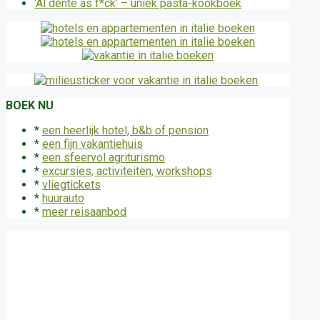
‘Al dente as f*ck’ – uniek pasta-kookboek
BOEK NU
*
een heerlijk hotel, b&b of pension
*
een fijn vakantiehuis
*
een sfeervol agriturismo
*
excursies, activiteiten, workshops
*
vliegtickets
*
huurauto
*
meer reisaanbod