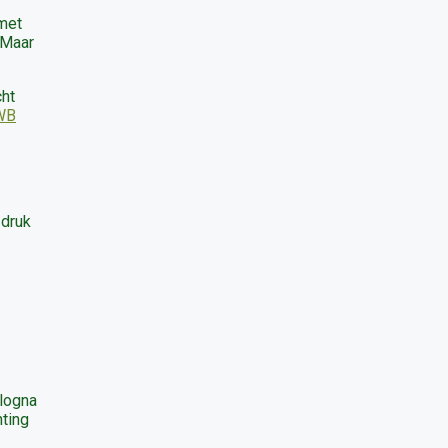
 met
 Maar
cht
NWB
 druk
ologna
hting