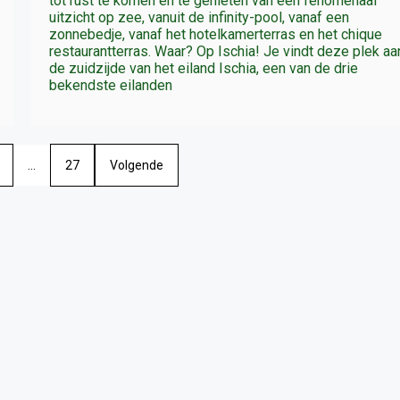
tot rust te komen en te genieten van een fenomenaal
uitzicht op zee, vanuit de infinity-pool, vanaf een
zonnebedje, vanaf het hotelkamerterras en het chique
restaurantterras. Waar? Op Ischia! Je vindt deze plek aa
de zuidzijde van het eiland Ischia, een van de drie
bekendste eilanden
…
27
Volgende