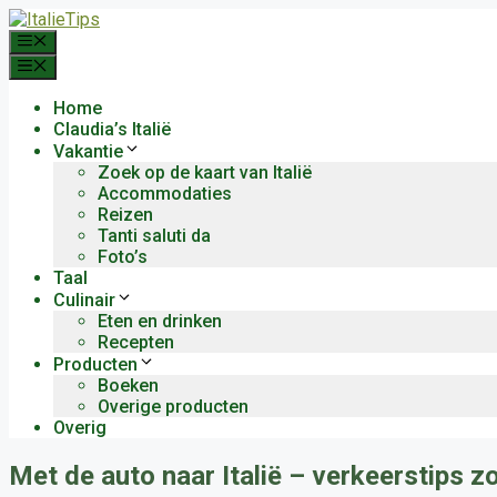
Ga
naar
Menu
de
Menu
inhoud
Home
Claudia’s Italië
Vakantie
Zoek op de kaart van Italië
Accommodaties
Reizen
Tanti saluti da
Foto’s
Taal
Culinair
Eten en drinken
Recepten
Producten
Boeken
Overige producten
Overig
Met de auto naar Italië – verkeerstips 