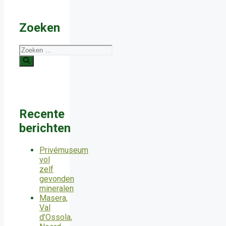
Zoeken
Zoek
naar:
Recente
berichten
Privémuseum
vol
zelf
gevonden
mineralen
Masera,
Val
d’Ossola,