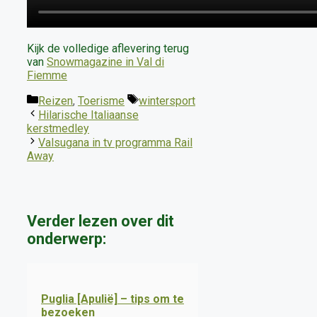
Kijk de volledige aflevering terug
van
Snowmagazine in Val di
Fiemme
Categorieën
Tags
Reizen
,
Toerisme
wintersport
Hilarische Italiaanse
kerstmedley
Valsugana in tv programma Rail
Away
Verder lezen over dit
onderwerp:
Puglia [Apulië] – tips om te
bezoeken