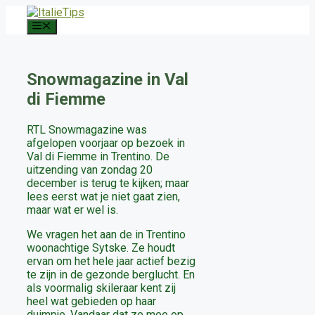
Ga
naar
Menu
de
inhoud
Snowmagazine in Val
di Fiemme
RTL Snowmagazine was
afgelopen voorjaar op bezoek in
Val di Fiemme in Trentino. De
uitzending van zondag 20
december is terug te kijken; maar
lees eerst wat je niet gaat zien,
maar wat er wel is.
We vragen het aan de in Trentino
woonachtige Sytske. Ze houdt
ervan om het hele jaar actief bezig
te zijn in de gezonde berglucht. En
als voormalig skileraar kent zij
heel wat gebieden op haar
duimpje. Vandaar dat ze mee op