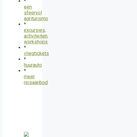
*
een
sfeervol
agriturismo
*
excursies,
activiteiten,
workshops
*
vliegtickets
*
huurauto
*
meer
reisaanbod