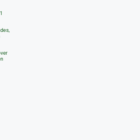
 1
ades,
n
over
en