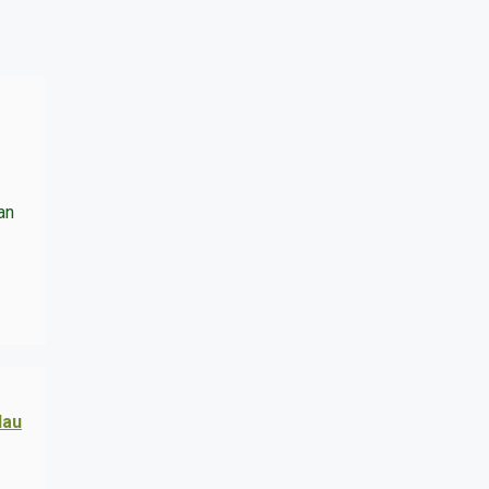
an
lau