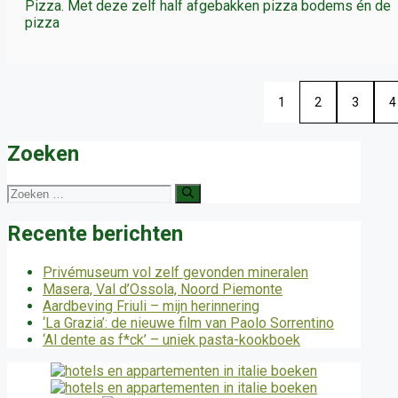
Pizza. Met deze zelf half afgebakken pizza bodems én de
pizza
1
2
3
4
Zoeken
Zoek
naar:
Recente berichten
Privémuseum vol zelf gevonden mineralen
Masera, Val d’Ossola, Noord Piemonte
Aardbeving Friuli – mijn herinnering
‘La Grazia’: de nieuwe film van Paolo Sorrentino
‘Al dente as f*ck’ – uniek pasta-kookboek