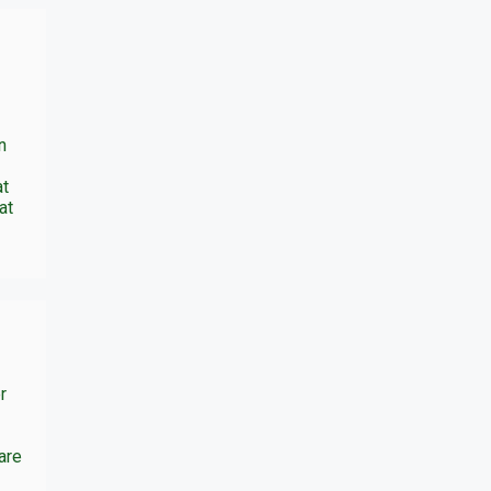
n
at
at
r
are