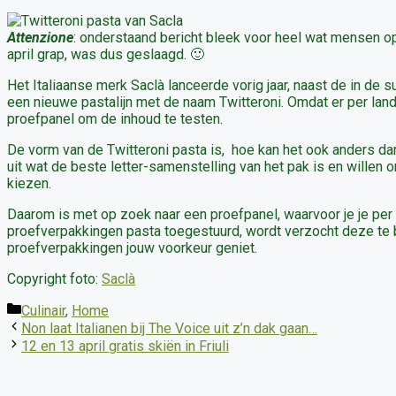
Attenzione
: onderstaand bericht bleek voor heel wat mensen op 
april grap, was dus geslaagd. 🙂
Het Italiaanse merk Saclà lanceerde vorig jaar, naast de in de 
een nieuwe pastalijn met de naam Twitteroni. Omdat er per land 
proefpanel om de inhoud te testen.
De vorm van de Twitteroni pasta is, hoe kan het ook anders dan 
uit wat de beste letter-samenstelling van het pak is en willen
kiezen.
Daarom is met op zoek naar een proefpanel, waarvoor je je per
proefverpakkingen pasta toegestuurd, wordt verzocht deze te
proefverpakkingen jouw voorkeur geniet.
Copyright foto:
Saclà
Categorieën
Culinair
,
Home
Non laat Italianen bij The Voice uit z’n dak gaan…
12 en 13 april gratis skiën in Friuli