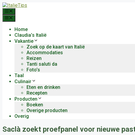
Ga
naar
Menu
de
Menu
inhoud
Home
Claudia’s Italië
Vakantie
Zoek op de kaart van Italië
Accommodaties
Reizen
Tanti saluti da
Foto’s
Taal
Culinair
Eten en drinken
Recepten
Producten
Boeken
Overige producten
Overig
Saclà zoekt proefpanel voor nieuwe past