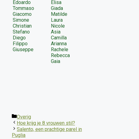
Edoardo
Elisa
Tommaso
Giada
Giacomo
Matilde
Simone
Laura
Christian
Nicole
Stefano
Asia
Diego
Camilla
Filippo
Arianna
Giuseppe
Rachele
Rebecca
Gaia
Categorieën
Overig
Hoe krijg je 8 vrouwen stil?
Salento, een prachtige parel in
Puglia