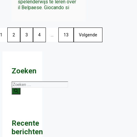
spelenderwijs te leren over
il Belpaese. Giocando si
1
2
3
4
…
13
Volgende
Zoeken
Zoek
naar:
Recente
berichten