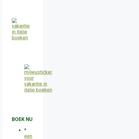
BOEK NU
*
een