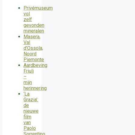
Privémuseum
vol
zelf
gevonden
mineralen
Masera,
Val
d’Ossola,
Noord
Piemonte
Aardbeving
Friuli
–
mijn
herinnering
‘La
Grazia’:
de
nieuwe
film
van
Paolo
Sorrentino