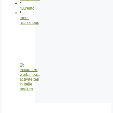
*
huurauto
*
meer
reisaanbod