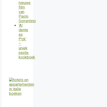
nieuwe
film
van
Paolo
Sorrentino
‘Al
dente
as
f*ck’
–
uniek
pasta-
kookboek