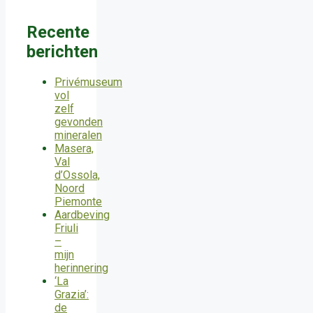
Recente
berichten
Privémuseum
vol
zelf
gevonden
mineralen
Masera,
Val
d’Ossola,
Noord
Piemonte
Aardbeving
Friuli
–
mijn
herinnering
‘La
Grazia’:
de