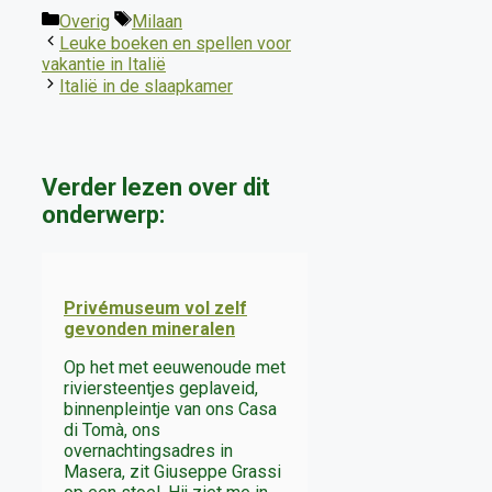
Categorieën
Tags
Overig
Milaan
Leuke boeken en spellen voor
vakantie in Italië
Italië in de slaapkamer
Verder lezen over dit
onderwerp:
Privémuseum vol zelf
gevonden mineralen
Op het met eeuwenoude met
riviersteentjes geplaveid,
binnenpleintje van ons Casa
di Tomà, ons
overnachtingsadres in
Masera, zit Giuseppe Grassi