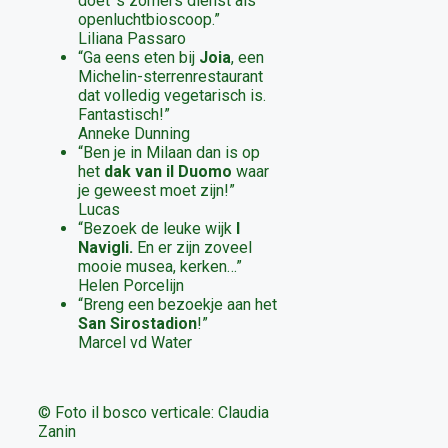
doet ’s zomers dienst als
openluchtbioscoop.”
Liliana Passaro
“Ga eens eten bij
Joia
, een
Michelin-sterrenrestaurant
dat volledig vegetarisch is.
Fantastisch!”
Anneke Dunning
“Ben je in Milaan dan is op
het
dak van il Duomo
waar
je geweest moet zijn!”
Lucas
“Bezoek de leuke wijk
I
Navigli.
En er zijn zoveel
mooie musea, kerken…”
Helen Porcelijn
“Breng een bezoekje aan het
San Sirostadion
!”
Marcel vd Water
© Foto il bosco verticale: Claudia
Zanin