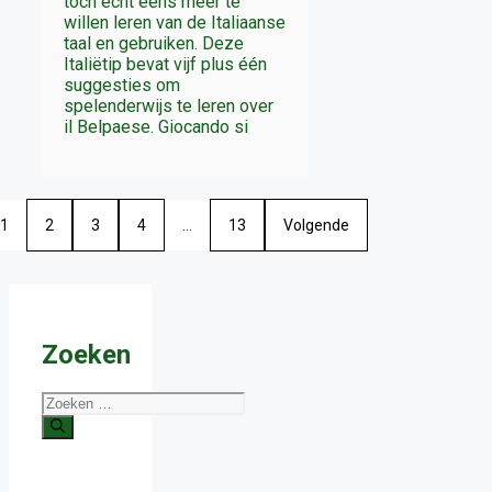
toch écht eens meer te
willen leren van de Italiaanse
taal en gebruiken. Deze
Italiëtip bevat vijf plus één
suggesties om
spelenderwijs te leren over
il Belpaese. Giocando si
1
2
3
4
…
13
Volgende
Zoeken
Zoek
naar: