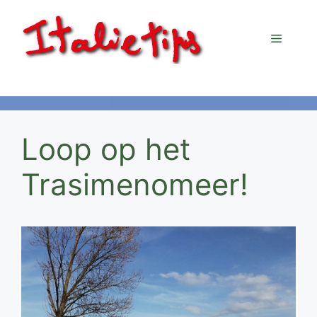
Ga
naar
Menu
de
inhoud
Loop op het
Trasimenomeer!