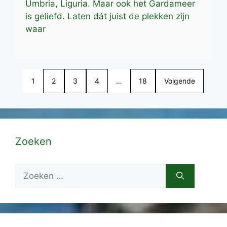
Umbria, Liguria. Maar ook het Gardameer
is geliefd. Laten dát juist de plekken zijn
waar
1
2
3
4
…
18
Volgende
Zoeken
Zoek
naar: