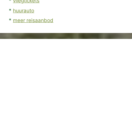
*
vliegtickets
*
huurauto
*
meer reisaanbod