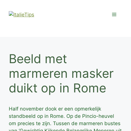
Ga
naar
Menu
de
inhoud
Beeld met
marmeren masker
duikt op in Rome
Half november dook er een opmerkelijk
standbeeld op in Rome. Op de Pincio-heuvel
om precies te zijn. Tussen de marmeren bustes
van ‘Gewichtig Kijkende Belangrijke Meneren uit