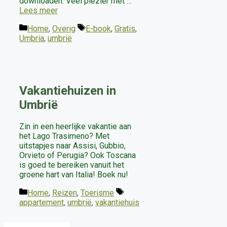
downloaden. Veel plezier met …
Lees meer
Categorieën
Tags
Home
,
Overig
E-book
,
Gratis
,
Umbria
,
umbrië
Vakantiehuizen in
Umbrië
Zin in een heerlijke vakantie aan
het Lago Trasimeno? Met
uitstapjes naar Assisi, Gubbio,
Orvieto of Perugia? Ook Toscana
is goed te bereiken vanuit het
groene hart van Italia! Boek nu!
Categorieën
Tags
Home
,
Reizen
,
Toerisme
appartement
,
umbrië
,
vakantiehuis