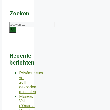
Zoeken
Zoek
naar:
Recente
berichten
Privémuseum
vol
zelf
gevonden
mineralen
Masera,
Val
d’Ossola,