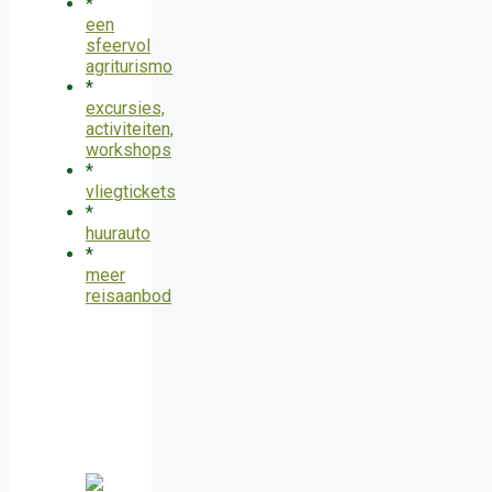
*
een
sfeervol
agriturismo
*
excursies,
activiteiten,
workshops
*
vliegtickets
*
huurauto
*
meer
reisaanbod