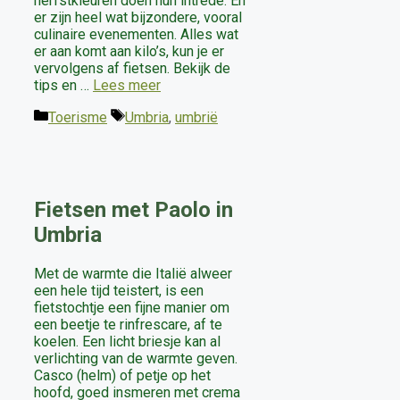
herfstkleuren doen hun intrede. Én
er zijn heel wat bijzondere, vooral
culinaire evenementen. Alles wat
er aan komt aan kilo’s, kun je er
vervolgens af fietsen. Bekijk de
tips en …
Lees meer
Categorieën
Tags
Toerisme
Umbria
,
umbrië
Fietsen met Paolo in
Umbria
Met de warmte die Italië alweer
een hele tijd teistert, is een
fietstochtje een fijne manier om
een beetje te rinfrescare, af te
koelen. Een licht briesje kan al
verlichting van de warmte geven.
Casco (helm) of petje op het
hoofd, goed insmeren met crema