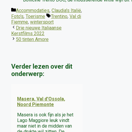
Categorieën
Accommodaties
,
Claudia's Italië
,
Tags
Foto's
,
Toerisme
Trentino
,
Val di
Fiemme
,
wintersport
Drie nieuwe Italiaanse
Kerstfilms 2022
50 tinten Amore
Verder lezen over dit
onderwerp:
Masera, Val d’Ossola,
Noord Piemonte
Masera is ook fijn als je het
Lago Maggiore leuk vindt
maar niet in de midden van
de drukte wil zitten. De