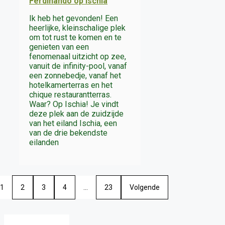
Ferdinando op Ischia
Ik heb het gevonden! Een
heerlijke, kleinschalige plek
om tot rust te komen en te
genieten van een
fenomenaal uitzicht op zee,
vanuit de infinity-pool, vanaf
een zonnebedje, vanaf het
hotelkamerterras en het
chique restaurantterras.
Waar? Op Ischia! Je vindt
deze plek aan de zuidzijde
van het eiland Ischia, een
van de drie bekendste
eilanden
1
2
3
4
…
23
Volgende