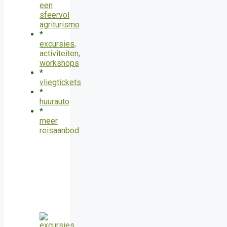
een
sfeervol
agriturismo
*
excursies,
activiteiten,
workshops
*
vliegtickets
*
huurauto
*
meer
reisaanbod