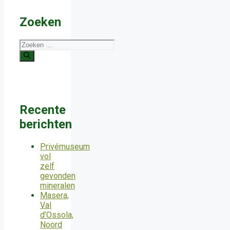
Zoeken
Zoek
naar:
Recente
berichten
Privémuseum
vol
zelf
gevonden
mineralen
Masera,
Val
d’Ossola,
Noord