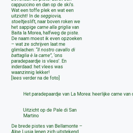
cappuccino en dan op de ski’s.
Wat een toffe plek en wat een
uitzicht! In de
seggiovia,
stoeltjeslift, naar boven roken we
het sappige
carne alla griglia
van
Baita la Morea, halfweg de piste.
De naam moest ik even opzoeken
– wat ze schrijven laat me
glimlachen:
“Il nostro cavallo di
battaglia è la carne”
, ‘ons
paradepaardje is vlees’. En
inderdaad: het vlees was
waanzinnig lekker!
[lees verder na de foto]
Het paradepaardje van La Morea: heerlijke carne van 
Uitzicht op de Pale di San
Martino
De brede pistes van Bellamonte –
Alpe Lusia lenen zich uitstekend