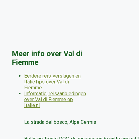
Meer info over Val di
Fiemme
Eerdere reis-verslagen en
ItaliëTips over Val di
Fiemme
Informatie, reisaanbiedingen
over Val di Fiemme op
Italie.nl
La strada del bosco, Alpe Cermis
Bollicine Trento DOC, de mousserende witte wijn uit T