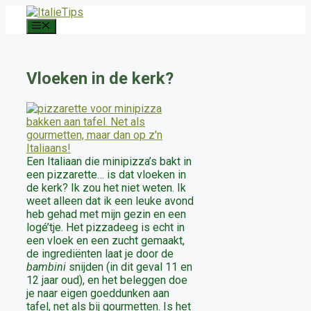
Ga
naar
Menu
de
inhoud
Vloeken in de kerk?
Een Italiaan die minipizza’s bakt in
een pizzarette… is dat vloeken in
de kerk? Ik zou het niet weten. Ik
weet alleen dat ik een leuke avond
heb gehad met mijn gezin en een
logé’tje. Het pizzadeeg is echt in
een vloek en een zucht gemaakt,
de ingrediënten laat je door de
bambini
snijden (in dit geval 11 en
12 jaar oud), en het beleggen doe
je naar eigen goeddunken aan
tafel, net als bij gourmetten. Is het