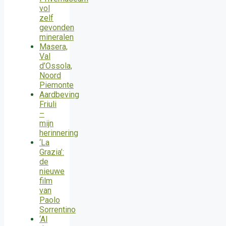
vol
zelf
gevonden
mineralen
Masera,
Val
d’Ossola,
Noord
Piemonte
Aardbeving
Friuli
–
mijn
herinnering
‘La
Grazia’:
de
nieuwe
film
van
Paolo
Sorrentino
‘Al