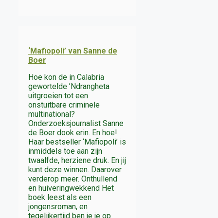
‘Mafiopoli’ van Sanne de
Boer
Hoe kon de in Calabria
gewortelde ’Ndrangheta
uitgroeien tot een
onstuitbare criminele
multinational?
Onderzoeksjournalist Sanne
de Boer dook erin. En hoe!
Haar bestseller ‘Mafiopoli’ is
inmiddels toe aan zijn
twaalfde, herziene druk. En jij
kunt deze winnen. Daarover
verderop meer. Onthullend
en huiveringwekkend Het
boek leest als een
jongensroman, en
tegelijkertijd ben je je op