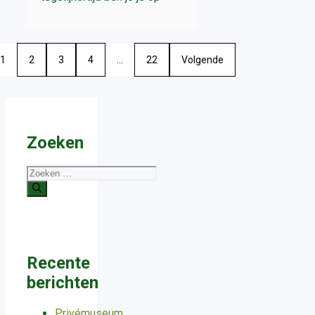
1
2
3
4
…
22
Volgende
Zoeken
Zoek
naar:
Recente
berichten
Privémuseum