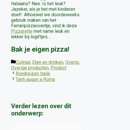
Italiaans? Nee. Is het leuk?
Jazeker, als je het met kinderen
doet! Alhoewel we doordeweeks
gebruik maken van het
Ferraripizzaoventje, vind ik deze
Pizzarette
met name leuk en
lekker bij logé’tjes…
Bak je eigen pizza!
Categorieën
Culinair
,
Eten en drinken
,
Overig
,
Overige producten
,
Product
Rondreizen Italië
Tanti auguri a Roma
Verder lezen over dit
onderwerp: