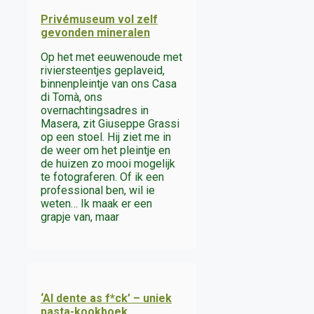
Privémuseum vol zelf
gevonden mineralen
Op het met eeuwenoude met
riviersteentjes geplaveid,
binnenpleintje van ons Casa
di Tomà, ons
overnachtingsadres in
Masera, zit Giuseppe Grassi
op een stoel. Hij ziet me in
de weer om het pleintje en
de huizen zo mooi mogelijk
te fotograferen. Of ik een
professional ben, wil ie
weten… Ik maak er een
grapje van, maar
‘Al dente as f*ck’ – uniek
pasta-kookboek