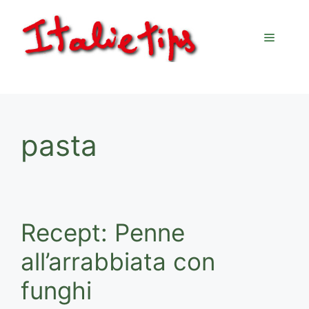
Ga
naar
Menu
de
inhoud
pasta
Recept: Penne
all’arrabbiata con
funghi