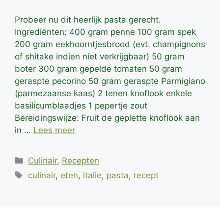
Probeer nu dit heerlijk pasta gerecht.
Ingrediënten: 400 gram penne 100 gram spek
200 gram eekhoorntjesbrood (evt. champignons
of shitake indien niet verkrijgbaar) 50 gram
boter 300 gram gepelde tomaten 50 gram
geraspte pecorino 50 gram geraspte Parmigiano
(parmezaanse kaas) 2 tenen knoflook enkele
basilicumblaadjes 1 pepertje zout
Bereidingswijze: Fruit de geplette knoflook aan
in …
Lees meer
Categorieën
Culinair
,
Recepten
Tags
culinair
,
eten
,
italie
,
pasta
,
recept