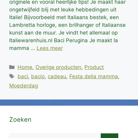
originele en vooral heerlijke tips! Je maakt haar
ongetwijfeld blij met leuke hebbedingen uit
Italie! Bijvoorbeeld met Italiaans bestek, een
Lambretta horloge, een brilhanger of Italiaanse
kunst aan de muur. Je vindt het allemaal op
Italiewarenhuis.nl Baci Perugina Je maakt la
mamma …
Lees meer
Categorieën
Home
,
Overige producten
,
Product
Tags
baci
,
bacio
,
cadeau
,
Festa della mamma
,
Moederdag
Zoeken
Zoek