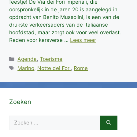
feestje! De Via dei Fori Imperiali, die
oorspronkelijk in de jaren 20 is aangelegd in
opdracht van Benito Mussolini, is een van de
drukste verkeersaders van de Italiaanse
hoofdstad, maar zorgt ook voor veel overlast.
Reden voor kersverse …
Lees meer
Categorieën
Agenda
,
Toerisme
Tags
Marino
,
Notte dei Fori
,
Rome
Zoeken
Zoek
naar: