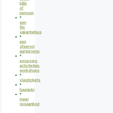
b&b
of
pension
*
een
fijn
vakantiehuis
*
een
sfeervol
agriturismo
*
excursies,
activiteiten,
workshops
*
vliegtickets
*
huurauto
*
meer
reisaanbod