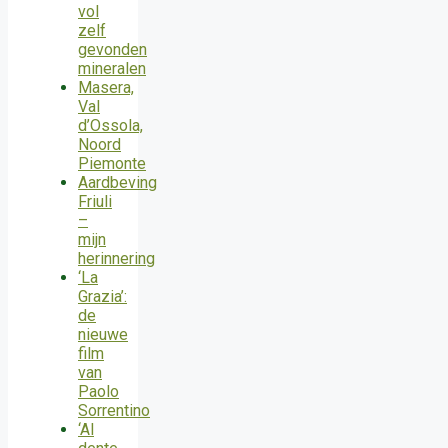
vol
zelf
gevonden
mineralen
Masera,
Val
d’Ossola,
Noord
Piemonte
Aardbeving
Friuli
–
mijn
herinnering
‘La
Grazia’:
de
nieuwe
film
van
Paolo
Sorrentino
‘Al