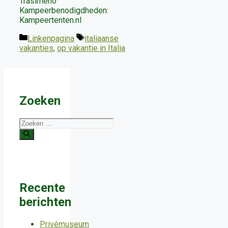
Trasimeno
Kampeerbenodigdheden:
Kampeertenten.nl
Categorieën
Tags
Linkenpagina
italiaanse
vakanties
,
op vakantie in Italia
Zoeken
Zoek
naar:
Recente
berichten
Privémuseum