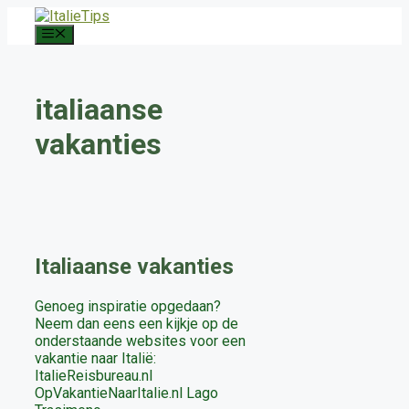
Ga
naar
Menu
de
inhoud
italiaanse
vakanties
Italiaanse vakanties
Genoeg inspiratie opgedaan?
Neem dan eens een kijkje op de
onderstaande websites voor een
vakantie naar Italië:
ItalieReisbureau.nl
OpVakantieNaarItalie.nl Lago