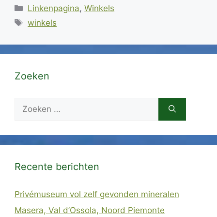
Categorieën
Linkenpagina
,
Winkels
Tags
winkels
Zoeken
Zoek
naar:
Recente berichten
Privémuseum vol zelf gevonden mineralen
Masera, Val d’Ossola, Noord Piemonte