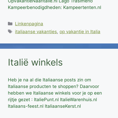
OpVakantieNaarItalie.nl Lago Trasimeno
Kampeerbenodigdheden: Kampeertenten.nl
Categorieën
Linkenpagina
Tags
italiaanse vakanties
,
op vakantie in Italia
Italië winkels
Heb je na al die Italiaanse posts zin om
Italiaanse producten te shoppen? Daarvoor
hebben we Italiaanse winkels voor je op een
rijtje gezet : ItaliePunt.nl ItalieWarenhuis.nl
Italiaans-feest.nl ItaliaanseKerst.nl