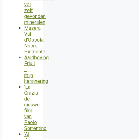
vol
zelf
gevonden
mineralen
Masera,
Val
d’Ossola,
Noord
Piemonte
Aardbeving
Friuli
–
mijn
herinnering
‘La
Grazia’:
de
nieuwe
film
van
Paolo
Sorrentino
‘Al