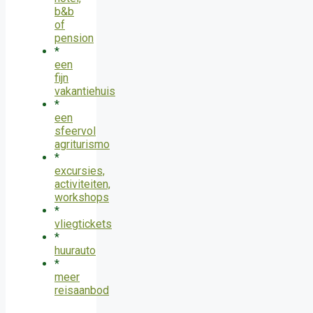
b&b
of
pension
*
een
fijn
vakantiehuis
*
een
sfeervol
agriturismo
*
excursies,
activiteiten,
workshops
*
vliegtickets
*
huurauto
*
meer
reisaanbod