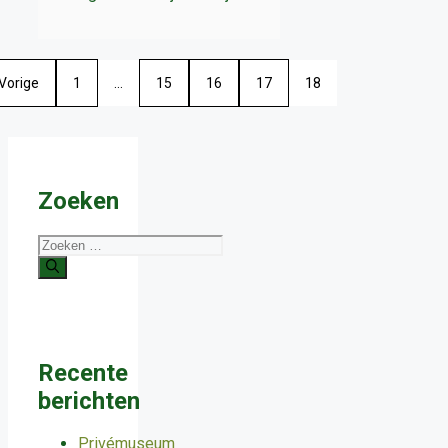
Vorige
1
…
15
16
17
18
Zoeken
Zoek
naar:
Recente
berichten
Privémuseum