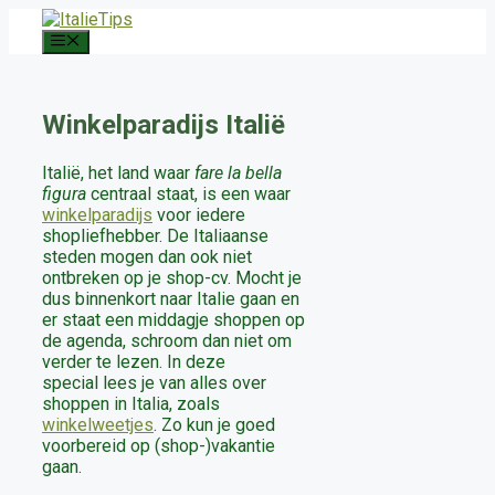
Ga
naar
Menu
de
inhoud
Winkelparadijs Italië
Italië, het land waar
fare la bella
figura
centraal staat, is een waar
winkelparadijs
voor iedere
shopliefhebber. De Italiaanse
steden mogen dan ook niet
ontbreken op je shop-cv. Mocht je
dus binnenkort naar Italie gaan en
er staat een middagje shoppen op
de agenda, schroom dan niet om
verder te lezen. In deze
special lees je van alles over
shoppen in Italia, zoals
winkelweetjes
. Zo kun je goed
voorbereid op (shop-)vakantie
gaan.