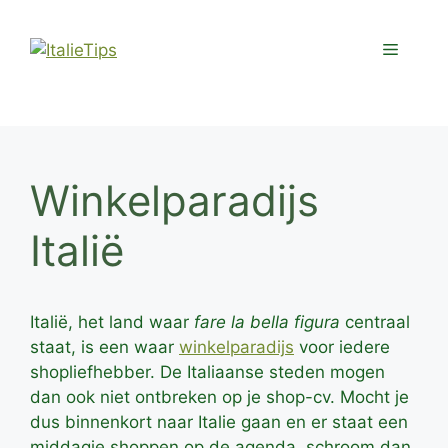
Ga
naar
Menu
de
inhoud
Winkelparadijs
Italië
Italië, het land waar
fare la bella figura
centraal
staat, is een waar
winkelparadijs
voor iedere
shopliefhebber. De Italiaanse steden mogen
dan ook niet ontbreken op je shop-cv. Mocht je
dus binnenkort naar Italie gaan en er staat een
middagje shoppen op de agenda, schroom dan