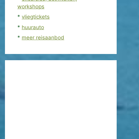
workshops
*
vliegtickets
*
huurauto
*
meer reisaanbod