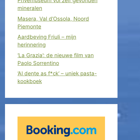
Privémuseum vol zelf gevonden
mineralen
Masera, Val d’Ossola, Noord
Piemonte
Aardbeving Friuli – mijn
herinnering
‘La Grazia’: de nieuwe film van
Paolo Sorrentino
‘Al dente as f*ck’ – uniek pasta-
kookboek