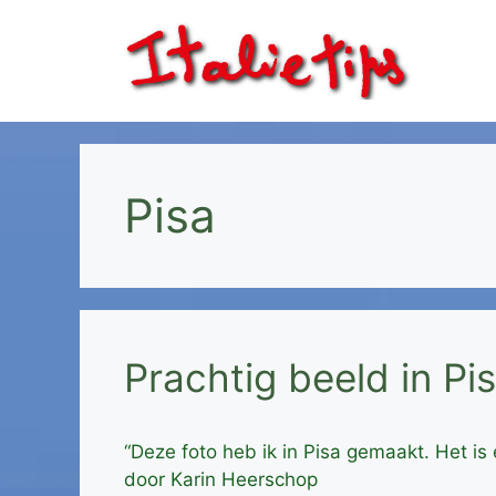
Ga
naar
de
inhoud
Pisa
Prachtig beeld in Pi
“Deze foto heb ik in Pisa gemaakt. Het i
door Karin Heerschop