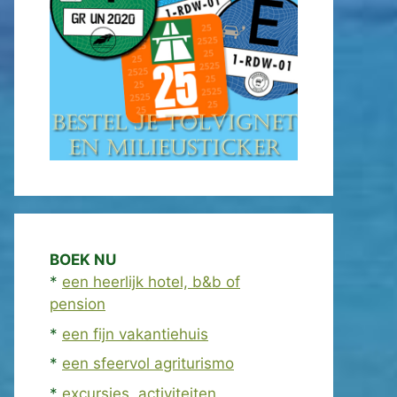
BOEK NU
*
een heerlijk hotel, b&b of
pension
*
een fijn vakantiehuis
*
een sfeervol agriturismo
*
excursies, activiteiten,