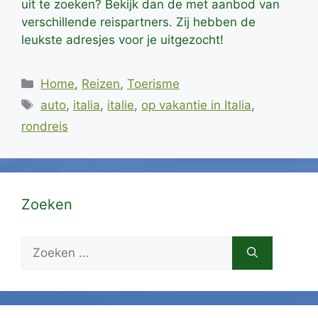
uit te zoeken? Bekijk dan de met aanbod van
verschillende reispartners. Zij hebben de
leukste adresjes voor je uitgezocht!
Categorieën
Home
,
Reizen
,
Toerisme
Tags
auto
,
italia
,
italie
,
op vakantie in Italia
,
rondreis
Zoeken
Zoek
naar: