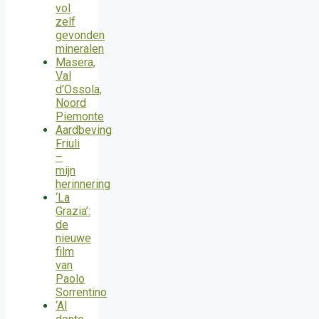
vol
zelf
gevonden
mineralen
Masera,
Val
d’Ossola,
Noord
Piemonte
Aardbeving
Friuli
–
mijn
herinnering
‘La
Grazia’:
de
nieuwe
film
van
Paolo
Sorrentino
‘Al