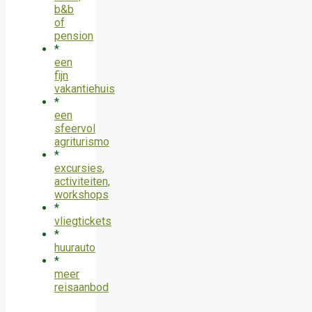
b&b
of
pension
*
een
fijn
vakantiehuis
*
een
sfeervol
agriturismo
*
excursies,
activiteiten,
workshops
*
vliegtickets
*
huurauto
*
meer
reisaanbod