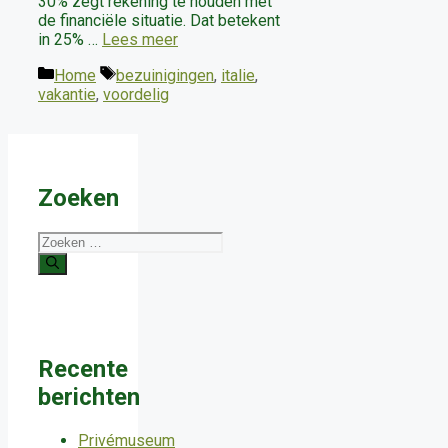
30% zegt rekening te houden met
de financiële situatie. Dat betekent
in 25% …
Lees meer
Categorieën
Tags
Home
bezuinigingen
,
italie
,
vakantie
,
voordelig
Zoeken
Zoek
naar:
Recente
berichten
Privémuseum