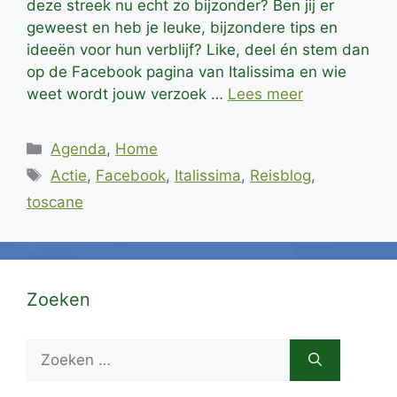
deze streek nu echt zo bijzonder? Ben jij er
geweest en heb je leuke, bijzondere tips en
ideeën voor hun verblijf? Like, deel én stem dan
op de Facebook pagina van Italissima en wie
weet wordt jouw verzoek …
Lees meer
Categorieën
Agenda
,
Home
Tags
Actie
,
Facebook
,
Italissima
,
Reisblog
,
toscane
Zoeken
Zoek
naar: