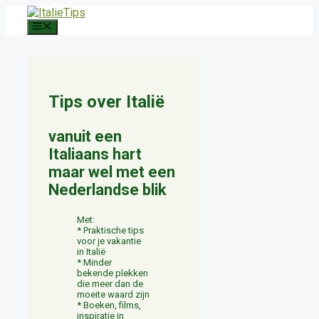
Ga
naar
Menu
de
inhoud
Tips over Italië
vanuit een
Italiaans hart
maar wel met een
Nederlandse blik
Met:
* Praktische tips
voor je vakantie
in Italië
* Minder
bekende plekken
die meer dan de
moeite waard zijn
* Boeken, films,
inspiratie in