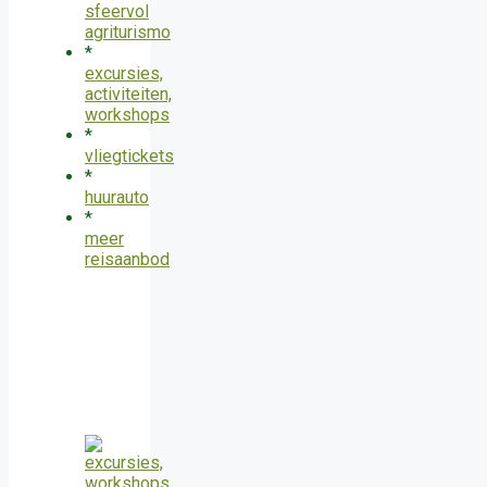
sfeervol
agriturismo
*
excursies,
activiteiten,
workshops
*
vliegtickets
*
huurauto
*
meer
reisaanbod