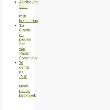
Aardbeving
Friuli
–
mijn
herinnering
‘La
Grazia’:
de
nieuwe
film
van
Paolo
Sorrentino
‘Al
dente
as
f*ck’
–
uniek
pasta-
kookboek