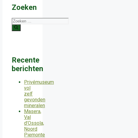
Zoeken
Zoek
naar:
Recente
berichten
Privémuseum
vol
zelf
gevonden
mineralen
Masera,
Val
d’Ossola,
Noord
Piemonte