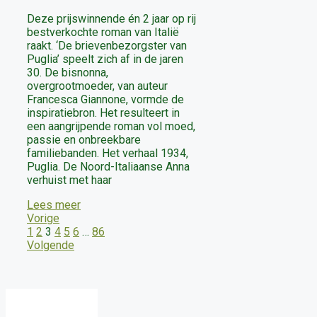
Deze prijswinnende én 2 jaar op rij
bestverkochte roman van Italië
raakt. ‘De brievenbezorgster van
Puglia’ speelt zich af in de jaren
30. De bisnonna,
overgrootmoeder, van auteur
Francesca Giannone, vormde de
inspiratiebron. Het resulteert in
een aangrijpende roman vol moed,
passie en onbreekbare
familiebanden. Het verhaal 1934,
Puglia. De Noord-Italiaanse Anna
verhuist met haar
Lees meer
Vorige
1
2
3
4
5
6
…
86
Volgende