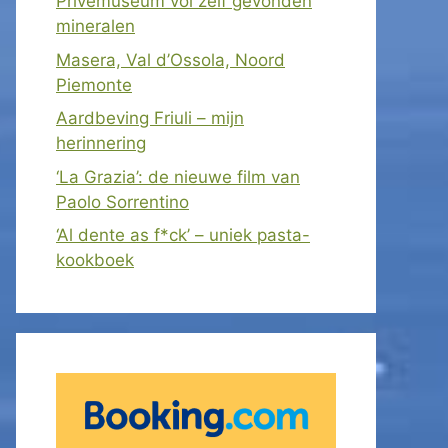
Privémuseum vol zelf gevonden
mineralen
Masera, Val d’Ossola, Noord
Piemonte
Aardbeving Friuli – mijn
herinnering
‘La Grazia’: de nieuwe film van
Paolo Sorrentino
‘Al dente as f*ck’ – uniek pasta-
kookboek