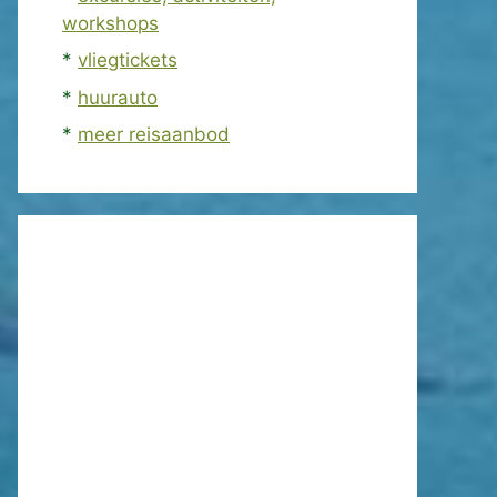
workshops
*
vliegtickets
*
huurauto
*
meer reisaanbod