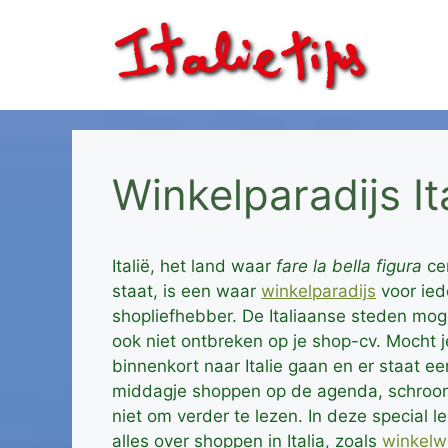
Ga
naar
de
inhoud
Winkelparadijs It
Italië, het land waar
fare la bella figura
ce
staat, is een waar
winkelparadijs
voor ied
shopliefhebber. De Italiaanse steden mo
ook niet ontbreken op je shop-cv. Mocht 
binnenkort naar Italie gaan en er staat ee
middagje shoppen op de agenda, schroo
niet om verder te lezen. In deze special l
alles over shoppen in Italia, zoals
winkelw