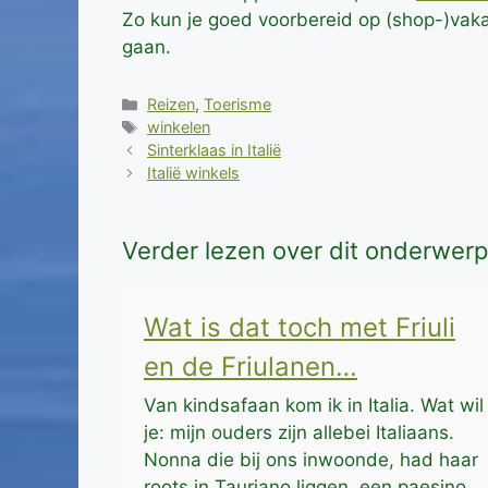
Zo kun je goed voorbereid op (shop-)vaka
gaan.
Categorieën
Reizen
,
Toerisme
Tags
winkelen
Sinterklaas in Italië
Italië winkels
Verder lezen over dit onderwerp
Wat is dat toch met Friuli
en de Friulanen…
Van kindsafaan kom ik in Italia. Wat wil
je: mijn ouders zijn allebei Italiaans.
Nonna die bij ons inwoonde, had haar
roots in Tauriano liggen, een paesino,