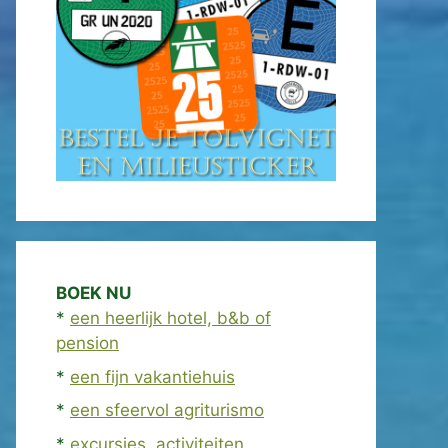
BOEK NU
*
een heerlijk hotel, b&b of
pension
*
een fijn vakantiehuis
*
een sfeervol agriturismo
*
excursies, activiteiten,