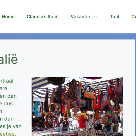
Home
Claudia’s Italië
Vakantie
Taal
Cu
alië
ntraal
ere
gen dan
je dus
n
m dan
ees je van
eetjes
.